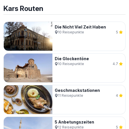
Kars
Routen
Die Nicht Viel Zeit Haben
10
Reisepunkte
5
Die Glockentöne
10
Reisepunkte
4.7
Geschmackstationen
11
Reisepunkte
4
5 Anbetungszeiten
12
Reisepunkte
5