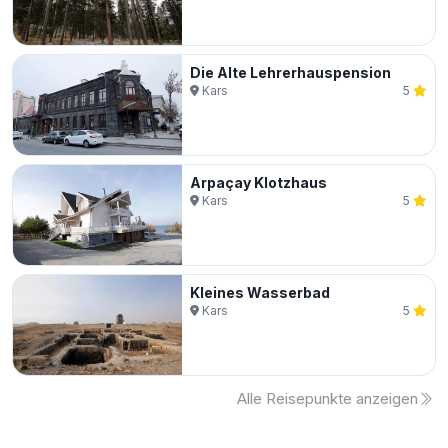
Die Alte Lehrerhauspension
Kars
5
Arpaçay Klotzhaus
Kars
5
Kleines Wasserbad
Kars
5
Alle Reisepunkte anzeigen