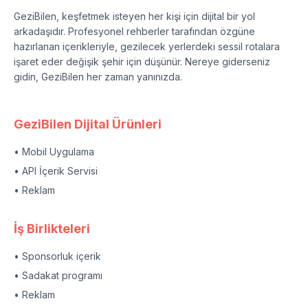
GeziBilen, keşfetmek isteyen her kişi için dijital bir yol
arkadaşıdır. Profesyonel rehberler tarafından özgüne
hazırlanan içerikleriyle, gezilecek yerlerdeki sessil rotalara
işaret eder değişik şehir için düşünür. Nereye giderseniz
gidin, GeziBilen her zaman yanınızda.
GeziBilen Dijital Ürünleri
• Mobil Uygulama
• API İçerik Servisi
• Reklam
İş Birlikteleri
• Sponsorluk içerik
• Sadakat programı
• Reklam