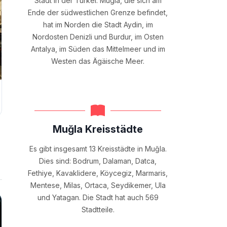
Stadt in der Türkei. Mugla, die sich am
Ende der südwestlichen Grenze befindet,
hat im Norden die Stadt Aydin, im
Nordosten Denizli und Burdur, im Osten
Antalya, im Süden das Mittelmeer und im
Westen das Ägäische Meer.
Muğla Kreisstädte
Es gibt insgesamt 13 Kreisstädte in Muğla.
Dies sind: Bodrum, Dalaman, Datca,
Fethiye, Kavaklidere, Köycegiz, Marmaris,
Mentese, Milas, Ortaca, Seydikemer, Ula
und Yatagan. Die Stadt hat auch 569
Stadtteile.