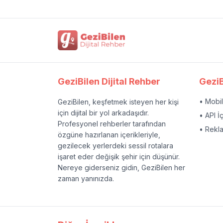
GeziBilen Dijital Rehber
GeziB
• Mobi
GeziBilen, keşfetmek isteyen her kişi
için dijital bir yol arkadaşıdır.
• API İ
Profesyonel rehberler tarafından
• Rekl
özgüne hazırlanan içerikleriyle,
gezilecek yerlerdeki sessil rotalara
işaret eder değişik şehir için düşünür.
Nereye giderseniz gidin, GeziBilen her
zaman yanınızda.