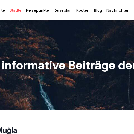
ite
Städte
Reisepunkte
Reiseplan
Routen
Blog
Nachrichten
 informative Beiträge de
 Muğla