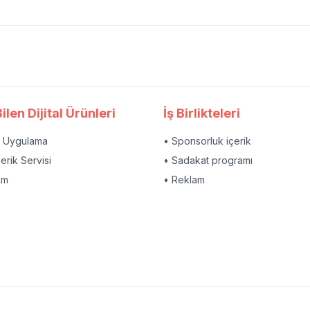
ilen Dijital Ürünleri
İş Birlikteleri
l Uygulama
• Sponsorluk içerik
çerik Servisi
• Sadakat programı
am
• Reklam