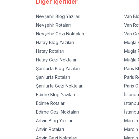
Diğer İçerikler
Nevşehir
Blog Yazıları
Van
Blo
Nevşehir
Rotaları
Van
Rot
Nevşehir
Gezi Noktaları
Van
Gez
Hatay
Blog Yazıları
Muğla
B
Hatay
Rotaları
Muğla
R
Hatay
Gezi Noktaları
Muğla
G
Şanlıurfa
Blog Yazıları
Paris
Bl
Şanlıurfa
Rotaları
Paris
Ro
Şanlıurfa
Gezi Noktaları
Paris
Ge
Edirne
Blog Yazıları
İstanbu
Edirne
Rotaları
İstanbu
Edirne
Gezi Noktaları
İstanbu
Artvin
Blog Yazıları
Mardin
Artvin
Rotaları
Mardin
Artvin
Gezi Noktaları
Mardin