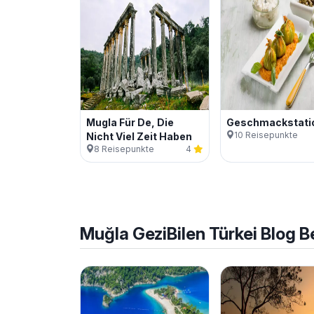
Mugla Für De, Die
Geschmackstati
10
Reisepunkte
Nicht Viel Zeit Haben
8
Reisepunkte
4
Muğla
GeziBilen Türkei Blog B