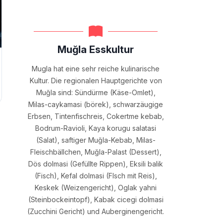
Muğla Esskultur
Mugla hat eine sehr reiche kulinarische
Kultur. Die regionalen Hauptgerichte von
Muğla sind: Sündürme (Käse-Omlet),
Milas-caykamasi (börek), schwarzäugige
Erbsen, Tintenfischreis, Cokertme kebab,
Bodrum-Ravioli, Kaya korugu salatasi
(Salat), saftiger Muğla-Kebab, Milas-
Fleischbällchen, Muğla-Palast (Dessert),
Dös dolmasi (Gefüllte Rippen), Eksili balik
(Fisch), Kefal dolmasi (FIsch mit Reis),
Keskek (Weizengericht), Oglak yahni
(Steinbockeintopf), Kabak cicegi dolmasi
(Zucchini Gericht) und Auberginengericht.