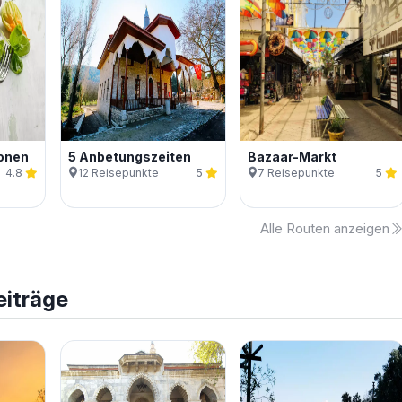
onen
5 Anbetungszeiten
Bazaar-Markt
4.8
12
Reisepunkte
5
7
Reisepunkte
5
Alle Routen anzeigen
eiträge