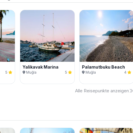
Yalikavak Marina
Palamutbuku Beach
5
Muğla
5
Muğla
4
Alle Reisepunkte anzeigen