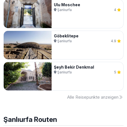
Ulu Moschee
Şanlıurfa
4
Göbeklitepe
Şanlıurfa
4.9
Şeyh Bekir Denkmal
Şanlıurfa
5
Alle Reisepunkte anzeigen
Şanlıurfa
Routen