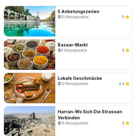
5 Anbetungszeıten
10
Reisepunkte
5
Bazaar-Markt
9
Reisepunkte
5
Lokale Geschmäcke
12
Reisepunkte
4.4
Harran-Wo Sich Die Strassen
Verbinden
15
Reisepunkte
5