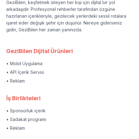
GeziBilen, keşfetmek isteyen her kişi için dijital bir yol
arkadaşıdır. Profesyonel rehberler tarafından özgüne
hazırlanan içerikleriyle, gezilecek yerlerdeki sessil rotalara
işaret eder değişik şehir için düşünür. Nereye giderseniz
gidin, GeziBilen her zaman yanınızda.
GeziBilen Dijital Ürünleri
• Mobil Uygulama
• API İçerik Servisi
• Reklam
İş Birlikteleri
• Sponsorluk içerik
• Sadakat programı
• Reklam