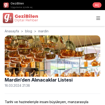
GeziBilen
AÇ
Uygulama içinde aç
Anasayfa
>
blog
>
mardin
Mardin’den Alınacaklar Listesi
16.03.2024 21:38
Tarihi ve hazineleriyle insanı büyüleyen, manzarasıyla