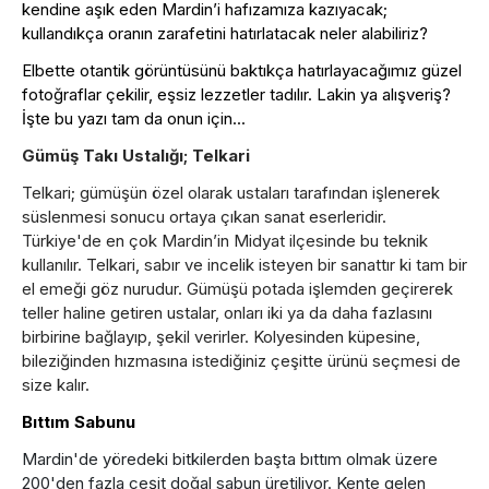
kendine aşık eden Mardin’i hafızamıza kazıyacak;
kullandıkça oranın zarafetini hatırlatacak neler alabiliriz?
Elbette otantik görüntüsünü baktıkça hatırlayacağımız güzel
fotoğraflar çekilir, eşsiz lezzetler tadılır. Lakin ya alışveriş?
İşte bu yazı tam da onun için...
Gümüş Takı Ustalığı; Telkari
Telkari; gümüşün özel olarak ustaları tarafından işlenerek
süslenmesi sonucu ortaya çıkan sanat eserleridir.
Türkiye'de en çok Mardin’in Midyat ilçesinde bu teknik
kullanılır. Telkari, sabır ve incelik isteyen bir sanattır ki tam bir
el emeği göz nurudur. Gümüşü potada işlemden geçirerek
teller haline getiren ustalar, onları iki ya da daha fazlasını
birbirine bağlayıp, şekil verirler. Kolyesinden küpesine,
bileziğinden hızmasına istediğiniz çeşitte ürünü seçmesi de
size kalır.
Bıttım Sabunu
Mardin'de yöredeki bitkilerden başta bıttım olmak üzere
200'den fazla çeşit doğal sabun üretiliyor. Kente gelen