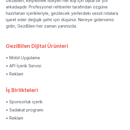
GeziBilen, keşfetmek isteyen her kişi için dijital bir yol
arkadaşıdır. Profesyonel rehberler tarafından özgüne
hazırlanan içerikleriyle, gezilecek yerlerdeki sessil rotalara
işaret eder değişik şehir için düşünür. Nereye giderseniz
gidin, GeziBilen her zaman yanınızda.
GeziBilen Dijital Ürünleri
• Mobil Uygulama
• API İçerik Servisi
• Reklam
İş Birlikteleri
• Sponsorluk içerik
• Sadakat programı
• Reklam