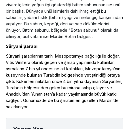
ziyaretçilerin yoğun ilgi gösterdiği bıttım sabununun ise ünü
bir başka. Dünyaca ünlü isimlerin dahi ihraç ettiği bu
sabunlar,
yabani fıstık (bıttım) yağı ve melengiç karışımından
yapılıyor. Bu sabun, kepeği, deri ve saç dökülmelerini
önlüyor. Bıttım sabunu, bölgede "Botan sabunu" olarak da
biliniyor; asıl vatanı ise Mardin Botan bölgesi.
Süryani Şarabı
Süryani şaraplarının tarihi Mezopotamya bağcılığı ile doğar.
Vitis Vinifera olarak geçen ve şarap yapımında kullanılan
asmaların 7 bin yıl öncesine ait kalıntıları, Mezopotamya’nın
kuzeyinde bulunan Turabdin bölgesinde yetiştirildiği ortaya
çıktı. Kökenleri milattan önce 4 bin yılına dayanan Süryaniler,
Turabdin bölgesinden gelen bu mirasa sahip çıkıyor ve
Anadolu’dan Yunanistan’a kadar yayılmasında büyük katkı
sağlıyor. Günümüzde de bu şarabın en güzelleri Mardin’de
hazırlanıyor.