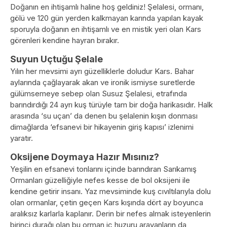
Doğanın en ihtişamlı haline hoş geldiniz! Şelalesi, ormanı,
gölü ve 120 gün yerden kalkmayan karında yapılan kayak
sporuyla doğanın en ihtişamlı ve en mistik yeri olan Kars
görenleri kendine hayran bırakır.
Suyun Uçtuğu Şelale
Yılın her mevsimi ayrı güzelliklerle doludur Kars. Bahar
aylarında çağlayarak akan ve ironik ismiyse suretlerde
gülümsemeye sebep olan Susuz Şelalesi, etrafında
barındırdığı 24 ayrı kuş türüyle tam bir doğa harikasıdır. Halk
arasında ‘su uçan’ da denen bu şelalenin kışın donması
dimağlarda ‘efsanevi bir hikayenin giriş kapısı’ izlenimi
yaratır.
Oksijene Doymaya Hazır Mısınız?
Yeşilin en efsanevi tonlarını içinde barındıran Sarıkamış
Ormanları güzelliğiyle nefes kesse de bol oksijeni ile
kendine getirir insanı. Yaz mevsiminde kuş cıvıltılarıyla dolu
olan ormanlar, çetin geçen Kars kışında dört ay boyunca
aralıksız karlarla kaplanır. Derin bir nefes almak isteyenlerin
birinci durağı olan bu orman iç huzuru arayanların da