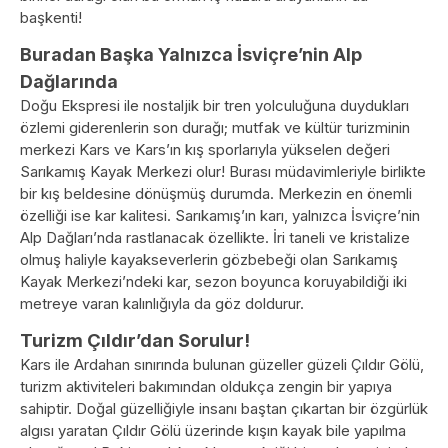
başkenti!
Buradan Başka Yalnızca İsviçre’nin Alp
Dağlarında
Doğu Ekspresi ile nostaljik bir tren yolculuğuna duydukları
özlemi giderenlerin son durağı; mutfak ve kültür turizminin
merkezi Kars ve Kars’ın kış sporlarıyla yükselen değeri
Sarıkamış Kayak Merkezi olur! Burası müdavimleriyle birlikte
bir kış beldesine dönüşmüş durumda. Merkezin en önemli
özelliği ise kar kalitesi. Sarıkamış’ın karı, yalnızca İsviçre’nin
Alp Dağları’nda rastlanacak özellikte. İri taneli ve kristalize
olmuş haliyle kayakseverlerin gözbebeği olan Sarıkamış
Kayak Merkezi’ndeki kar, sezon boyunca koruyabildiği iki
metreye varan kalınlığıyla da göz doldurur.
Turizm Çıldır’dan Sorulur!
Kars ile Ardahan sınırında bulunan güzeller güzeli Çıldır Gölü,
turizm aktiviteleri bakımından oldukça zengin bir yapıya
sahiptir. Doğal güzelliğiyle insanı baştan çıkartan bir özgürlük
algısı yaratan Çıldır Gölü üzerinde kışın kayak bile yapılma