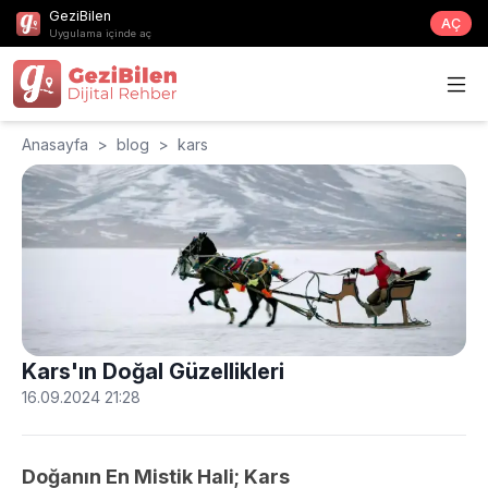
GeziBilen
AÇ
Uygulama içinde aç
Anasayfa
>
blog
>
kars
Kars'ın Doğal Güzellikleri
16.09.2024 21:28
Doğanın En Mistik Hali; Kars