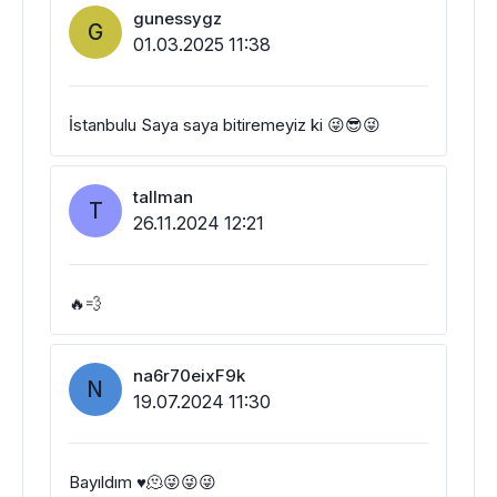
gunessygz
G
01.03.2025 11:38
İstanbulu Saya saya bitiremeyiz ki 😜😎😜
tallman
T
26.11.2024 12:21
🔥💨
na6r70eixF9k
N
19.07.2024 11:30
Bayıldım ♥️🫠😜😜😜