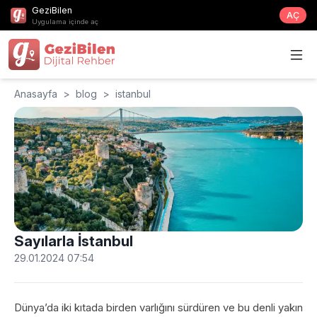
GeziBilen
AÇ
Uygulama içinde aç
Anasayfa
>
blog
>
istanbul
Sayılarla İstanbul
29.01.2024 07:54
Dünya’da iki kıtada birden varlığını sürdüren ve bu denli yakın