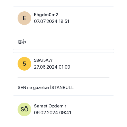
Ehgdm0m2
E
07.07.2024 18:51
👏👍
58Ar5A7r
5
27.06.2024 01:09
SEN ne güzelsin İSTANBULL
Samet Özdemir
SÖ
06.02.2024 09:41