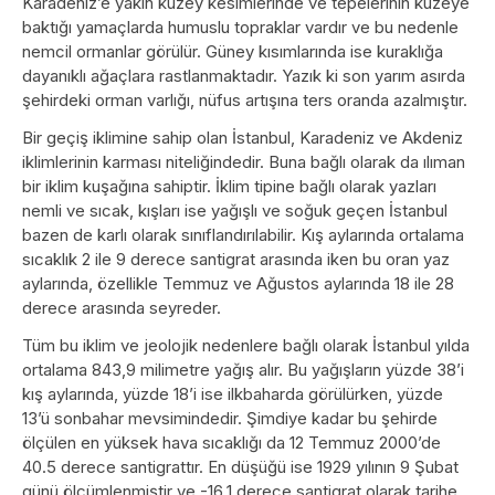
Karadeniz’e yakın kuzey kesimlerinde ve tepelerinin kuzeye
baktığı yamaçlarda humuslu topraklar vardır ve bu nedenle
nemcil ormanlar görülür. Güney kısımlarında ise kuraklığa
dayanıklı ağaçlara rastlanmaktadır. Yazık ki son yarım asırda
şehirdeki orman varlığı, nüfus artışına ters oranda azalmıştır.
Bir geçiş iklimine sahip olan İstanbul, Karadeniz ve Akdeniz
iklimlerinin karması niteliğindedir. Buna bağlı olarak da ılıman
bir iklim kuşağına sahiptir. İklim tipine bağlı olarak yazları
nemli ve sıcak, kışları ise yağışlı ve soğuk geçen İstanbul
bazen de karlı olarak sınıflandırılabilir. Kış aylarında ortalama
sıcaklık 2 ile 9 derece santigrat arasında iken bu oran yaz
aylarında, özellikle Temmuz ve Ağustos aylarında 18 ile 28
derece arasında seyreder.
Tüm bu iklim ve jeolojik nedenlere bağlı olarak İstanbul yılda
ortalama 843,9 milimetre yağış alır. Bu yağışların yüzde 38’i
kış aylarında, yüzde 18’i ise ilkbaharda görülürken, yüzde
13’ü sonbahar mevsimindedir. Şimdiye kadar bu şehirde
ölçülen en yüksek hava sıcaklığı da 12 Temmuz 2000’de
40.5 derece santigrattır. En düşüğü ise 1929 yılının 9 Şubat
günü ölçümlenmiştir ve -16.1 derece santigrat olarak tarihe