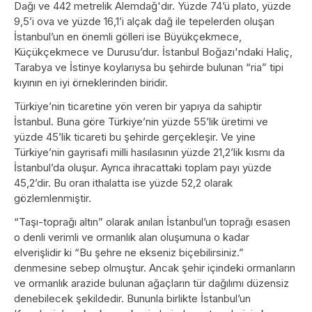
Dağı ve 442 metrelik Alemdağ'dır. Yüzde 74’ü plato, yüzde
9,5’i ova ve yüzde 16,1’i alçak dağ ile tepelerden oluşan
İstanbul’un en önemli gölleri ise Büyükçekmece,
Küçükçekmece ve Durusu’dur. İstanbul Boğazı'ndaki Haliç,
Tarabya ve İstinye koylarıysa bu şehirde bulunan “ria” tipi
kıyının en iyi örneklerinden biridir.
Türkiye’nin ticaretine yön veren bir yapıya da sahiptir
İstanbul. Buna göre Türkiye’nin yüzde 55’lik üretimi ve
yüzde 45’lik ticareti bu şehirde gerçekleşir. Ve yine
Türkiye’nin gayrisafi milli hasılasının yüzde 21,2’lik kısmı da
İstanbul’da oluşur. Ayrıca ihracattaki toplam payı yüzde
45,2’dir. Bu oran ithalatta ise yüzde 52,2 olarak
gözlemlenmiştir.
“Taşı-toprağı altın” olarak anılan İstanbul’un toprağı esasen
o denli verimli ve ormanlık alan oluşumuna o kadar
elverişlidir ki “Bu şehre ne ekseniz biçebilirsiniz.”
denmesine sebep olmuştur. Ancak şehir içindeki ormanların
ve ormanlık arazide bulunan ağaçların tür dağılımı düzensiz
denebilecek şekildedir. Bununla birlikte İstanbul’un