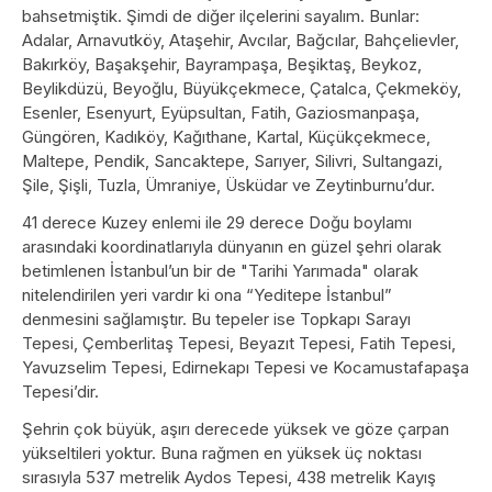
bahsetmiştik. Şimdi de diğer ilçelerini sayalım. Bunlar:
Adalar, Arnavutköy, Ataşehir, Avcılar, Bağcılar, Bahçelievler,
Bakırköy, Başakşehir, Bayrampaşa, Beşiktaş, Beykoz,
Beylikdüzü, Beyoğlu, Büyükçekmece, Çatalca, Çekmeköy,
Esenler, Esenyurt, Eyüpsultan, Fatih, Gaziosmanpaşa,
Güngören, Kadıköy, Kağıthane, Kartal, Küçükçekmece,
Maltepe, Pendik, Sancaktepe, Sarıyer, Silivri, Sultangazi,
Şile, Şişli, Tuzla, Ümraniye, Üsküdar ve Zeytinburnu’dur.
41 derece Kuzey enlemi ile 29 derece Doğu boylamı
arasındaki koordinatlarıyla dünyanın en güzel şehri olarak
betimlenen İstanbul’un bir de "Tarihi Yarımada" olarak
nitelendirilen yeri vardır ki ona “Yeditepe İstanbul”
denmesini sağlamıştır. Bu tepeler ise Topkapı Sarayı
Tepesi, Çemberlitaş Tepesi, Beyazıt Tepesi, Fatih Tepesi,
Yavuzselim Tepesi, Edirnekapı Tepesi ve Kocamustafapaşa
Tepesi’dir.
Şehrin çok büyük, aşırı derecede yüksek ve göze çarpan
yükseltileri yoktur. Buna rağmen en yüksek üç noktası
sırasıyla 537 metrelik Aydos Tepesi, 438 metrelik Kayış