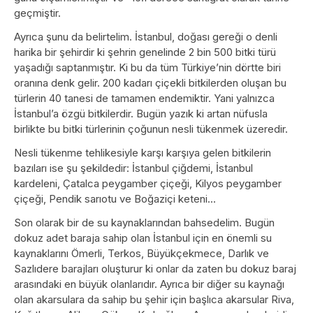
geçmiştir.
Ayrıca şunu da belirtelim. İstanbul, doğası gereği o denli
harika bir şehirdir ki şehrin genelinde 2 bin 500 bitki türü
yaşadığı saptanmıştır. Ki bu da tüm Türkiye’nin dörtte biri
oranına denk gelir. 200 kadarı çiçekli bitkilerden oluşan bu
türlerin 40 tanesi de tamamen endemiktir. Yani yalnızca
İstanbul’a özgü bitkilerdir. Bugün yazık ki artan nüfusla
birlikte bu bitki türlerinin çoğunun nesli tükenmek üzeredir.
Nesli tükenme tehlikesiyle karşı karşıya gelen bitkilerin
bazıları ise şu şekildedir: İstanbul çiğdemi, İstanbul
kardeleni, Çatalca peygamber çiçeği, Kilyos peygamber
çiçeği, Pendik sarıotu ve Boğaziçi keteni...
Son olarak bir de su kaynaklarından bahsedelim. Bugün
dokuz adet baraja sahip olan İstanbul için en önemli su
kaynaklarını Ömerli, Terkos, Büyükçekmece, Darlık ve
Sazlıdere barajları oluşturur ki onlar da zaten bu dokuz baraj
arasındaki en büyük olanlarıdır. Ayrıca bir diğer su kaynağı
olan akarsulara da sahip bu şehir için başlıca akarsular Riva,