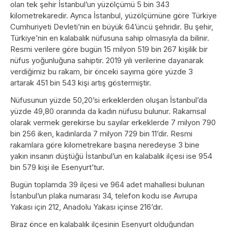
olan tek şehir İstanbul’un yüzölçümü 5 bin 343
kilometrekaredir. Ayrıca İstanbul, yüzölçümüne göre Türkiye
Cumhuriyeti Devleti’nin en büyük 64’üncü şehridir. Bu şehir,
Türkiye’nin en kalabalık nüfusuna sahip olmasıyla da bilinir.
Resmi verilere göre bugün 15 milyon 519 bin 267 kişilik bir
nüfus yoğunluğuna sahiptir. 2019 yılı verilerine dayanarak
verdiğimiz bu rakam, bir önceki sayıma göre yüzde 3
artarak 451 bin 543 kişi artış göstermiştir.
Nüfusunun yüzde 50,20’si erkeklerden oluşan İstanbul’da
yüzde 49,80 oranında da kadın nüfusu bulunur. Rakamsal
olarak vermek gerekirse bu sayılar erkeklerde 7 milyon 790
bin 256 iken, kadınlarda 7 milyon 729 bin 11’dir. Resmi
rakamlara göre kilometrekare başına neredeyse 3 bine
yakın insanın düştüğü İstanbul’un en kalabalık ilçesi ise 954
bin 579 kişi ile Esenyurt’tur.
Bugün toplamda 39 ilçesi ve 964 adet mahallesi bulunan
İstanbul’un plaka numarası 34, telefon kodu ise Avrupa
Yakası için 212, Anadolu Yakası içinse 216’dır.
Biraz önce en kalabalık ilçesinin Esenyurt olduğundan