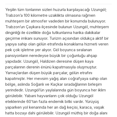
Yeşilin tüm tonlarının sizleri huzurla karşılayacağı Uzungöl;
Trabzon’a 100 kilometre uzaklıkta olmasına rağmen
muhteşem bir atmosfer vadeden bir konumda bulunuyor.
Trabzon’un Çaykara ilçesinde bulunun Uzungöl, muhteşem
dinginliği ile özellikle doğa tutkunlarına harika dakikalar
geçirme imkanı sunuyor. Turizm açısından oldukça aktif bir
yapıya sahip olan gölün etrafında konaklama hizmeti veren
pek çok işletme yer alıyor. Göl boyunca sıralanan
pansiyonların neredeyse büyük bir çoğunluğu ahşap
yapıdadır. Uzungöl, Haldizen deresine düşen kaya
parçalarının derenin önünü kapatmasıyla oluşmuştur.
Yamaçlardan düşen büyük parçalar, gölün etrafını
kapatmıştır. Her mevsim yağış alan coğrafyaya sahip olan
bölge, aslında Soğanlı ve Kaçkar sıradağlarının birleşim
yerindedir. Uzungöl’ün yaylalarında gün boyunca her iklim
görülebilir. Yabani hayvanların çok olduğu Uzungöl
eteklerinde 60’tan fazla endemik bitki vardır. Yürüyüş
yaparken yol kenarında her an dağ keçisi, karaca, vaşak
hatta bozayı dahi görülebilir. Uzungöl müthiş bir doğa alanı