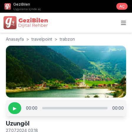
GeziBilen
AÇ
Uygulama içinde aç
Anasayfa
>
travelpoint
>
trabzon
▶
00:00
00:00
Uzungöl
27.07.2024 03:18