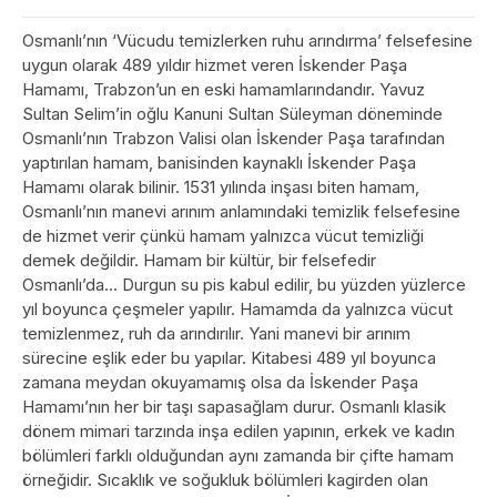
Osmanlı’nın ‘Vücudu temizlerken ruhu arındırma’ felsefesine
uygun olarak 489 yıldır hizmet veren İskender Paşa
Hamamı, Trabzon’un en eski hamamlarındandır. Yavuz
Sultan Selim’in oğlu Kanuni Sultan Süleyman döneminde
Osmanlı’nın Trabzon Valisi olan İskender Paşa tarafından
yaptırılan hamam, banisinden kaynaklı İskender Paşa
Hamamı olarak bilinir. 1531 yılında inşası biten hamam,
Osmanlı’nın manevi arınım anlamındaki temizlik felsefesine
de hizmet verir çünkü hamam yalnızca vücut temizliği
demek değildir. Hamam bir kültür, bir felsefedir
Osmanlı’da… Durgun su pis kabul edilir, bu yüzden yüzlerce
yıl boyunca çeşmeler yapılır. Hamamda da yalnızca vücut
temizlenmez, ruh da arındırılır. Yani manevi bir arınım
sürecine eşlik eder bu yapılar. Kitabesi 489 yıl boyunca
zamana meydan okuyamamış olsa da İskender Paşa
Hamamı’nın her bir taşı sapasağlam durur. Osmanlı klasik
dönem mimari tarzında inşa edilen yapının, erkek ve kadın
bölümleri farklı olduğundan aynı zamanda bir çifte hamam
örneğidir. Sıcaklık ve soğukluk bölümleri kagirden olan