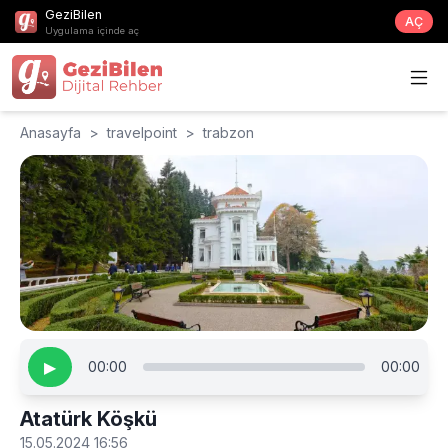
GeziBilen
AÇ
Uygulama içinde aç
Anasayfa
>
travelpoint
>
trabzon
▶
00:00
00:00
Atatürk Köşkü
15.05.2024 16:56