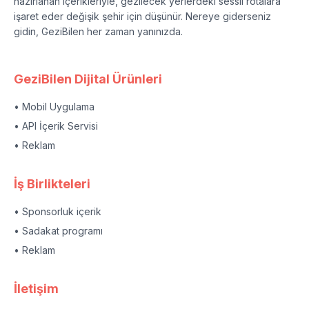
hazırlanan içerikleriyle, gezilecek yerlerdeki sessil rotalara
işaret eder değişik şehir için düşünür. Nereye giderseniz
gidin, GeziBilen her zaman yanınızda.
GeziBilen Dijital Ürünleri
• Mobil Uygulama
• API İçerik Servisi
• Reklam
İş Birlikteleri
• Sponsorluk içerik
• Sadakat programı
• Reklam
İletişim