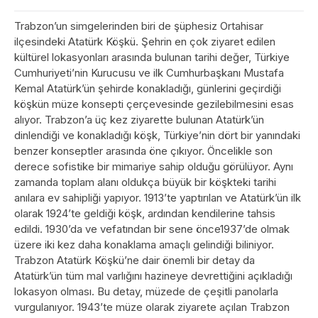
Trabzon’un simgelerinden biri de şüphesiz Ortahisar
ilçesindeki Atatürk Köşkü. Şehrin en çok ziyaret edilen
kültürel lokasyonları arasında bulunan tarihi değer, Türkiye
Cumhuriyeti’nin Kurucusu ve ilk Cumhurbaşkanı Mustafa
Kemal Atatürk’ün şehirde konakladığı, günlerini geçirdiği
köşkün müze konsepti çerçevesinde gezilebilmesini esas
alıyor. Trabzon’a üç kez ziyarette bulunan Atatürk’ün
dinlendiği ve konakladığı köşk, Türkiye’nin dört bir yanındaki
benzer konseptler arasında öne çıkıyor. Öncelikle son
derece sofistike bir mimariye sahip olduğu görülüyor. Aynı
zamanda toplam alanı oldukça büyük bir köşkteki tarihi
anılara ev sahipliği yapıyor. 1913’te yaptırılan ve Atatürk’ün ilk
olarak 1924’te geldiği köşk, ardından kendilerine tahsis
edildi. 1930’da ve vefatından bir sene önce1937’de olmak
üzere iki kez daha konaklama amaçlı gelindiği biliniyor.
Trabzon Atatürk Köşkü’ne dair önemli bir detay da
Atatürk’ün tüm mal varlığını hazineye devrettiğini açıkladığı
lokasyon olması. Bu detay, müzede de çeşitli panolarla
vurgulanıyor. 1943’te müze olarak ziyarete açılan Trabzon