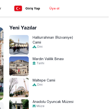
r
Giriş Yap
Üye ol
Yeni Yazılar
Halilurrahman (Rızvaniye)
Camii
Dini
Mardin Valilik Binası
Tarihi
Maltepe Camii
Dini
Anadolu Oyuncak Müzesi
Müze
0