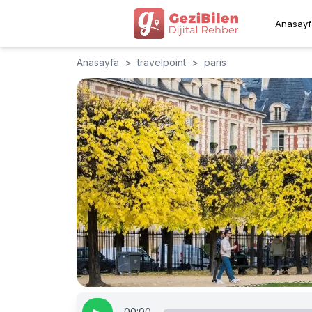
Anasayf
Anasayfa
>
travelpoint
>
paris
00:00