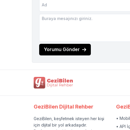
Yorumu Gönder
GeziBilen Dijital Rehber
GeziB
• Mobi
GeziBilen, keşfetmek isteyen her kişi
için dijital bir yol arkadaşıdır.
• API İ