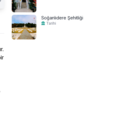
Soğanlıdere Şehitliği
Tarihi
r.
ir
e