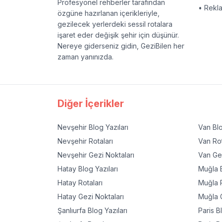
Profesyonel rehberler tarafından
• Rekl
özgüne hazırlanan içerikleriyle,
gezilecek yerlerdeki sessil rotalara
işaret eder değişik şehir için düşünür.
Nereye giderseniz gidin, GeziBilen her
zaman yanınızda.
Diğer İçerikler
Nevşehir
Blog Yazıları
Van
Blo
Nevşehir
Rotaları
Van
Rot
Nevşehir
Gezi Noktaları
Van
Gez
Hatay
Blog Yazıları
Muğla
B
Hatay
Rotaları
Muğla
R
Hatay
Gezi Noktaları
Muğla
G
Şanlıurfa
Blog Yazıları
Paris
Bl