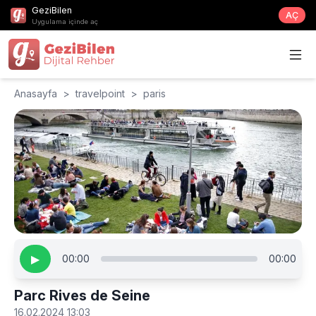
GeziBilen
AÇ
Uygulama içinde aç
Anasayfa
>
travelpoint
>
paris
▶
00:00
00:00
Parc Rives de Seine
16.02.2024 13:03