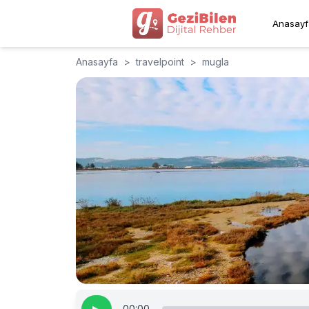
Anasayf
Anasayfa
>
travelpoint
>
mugla
00:00