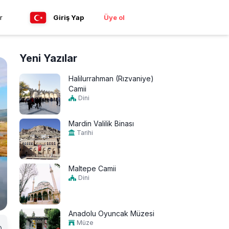
r
Giriş Yap
Üye ol
Yeni Yazılar
Halilurrahman (Rızvaniye)
Camii
Dini
Mardin Valilik Binası
Tarihi
Maltepe Camii
Dini
Anadolu Oyuncak Müzesi
Müze
0