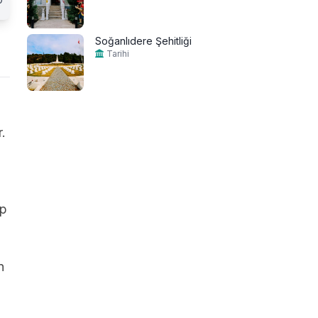
Soğanlıdere Şehitliği
Tarihi
.
ip
n