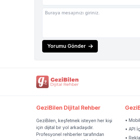
Yorumu Gönder
GeziBilen Dijital Rehber
GeziB
• Mobi
GeziBilen, keşfetmek isteyen her kişi
için dijital bir yol arkadaşıdır.
• API İ
Profesyonel rehberler tarafından
• Rekl