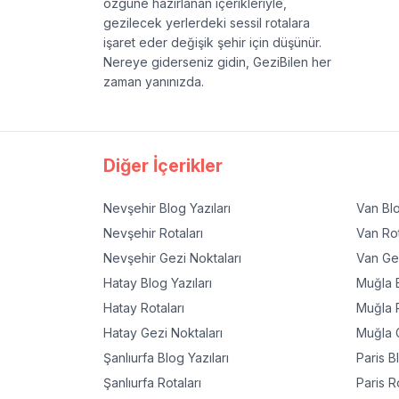
özgüne hazırlanan içerikleriyle,
gezilecek yerlerdeki sessil rotalara
işaret eder değişik şehir için düşünür.
Nereye giderseniz gidin, GeziBilen her
zaman yanınızda.
Diğer İçerikler
Nevşehir
Blog Yazıları
Van
Blo
Nevşehir
Rotaları
Van
Rot
Nevşehir
Gezi Noktaları
Van
Gez
Hatay
Blog Yazıları
Muğla
B
Hatay
Rotaları
Muğla
R
Hatay
Gezi Noktaları
Muğla
G
Şanlıurfa
Blog Yazıları
Paris
Bl
Şanlıurfa
Rotaları
Paris
Ro