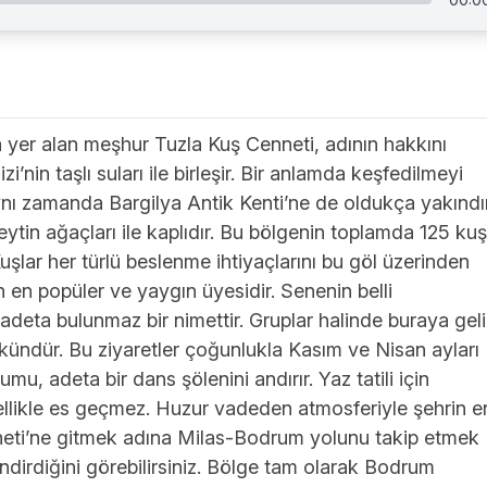
yer alan meşhur Tuzla Kuş Cenneti, adının hakkını
i’nin taşlı suları ile birleşir. Bir anlamda keşfedilmeyi
aynı zamanda Bargilya Antik Kenti’ne de oldukça yakındır
eytin ağaçları ile kaplıdır. Bu bölgenin toplamda 125 kuş
 Kuşlar her türlü beslenme ihtiyaçlarını bu göl üzerinden
n en popüler ve yaygın üyesidir. Senenin belli
adeta bulunmaz bir nimettir. Gruplar halinde buraya gel
kündür. Bu ziyaretler çoğunlukla Kasım ve Nisan ayları
mu, adeta bir dans şölenini andırır. Yaz tatili için
llikle es geçmez. Huzur vadeden atmosferiyle şehrin e
nneti’ne gitmek adına Milas-Bodrum yolunu takip etmek
endirdiğini görebilirsiniz. Bölge tam olarak Bodrum