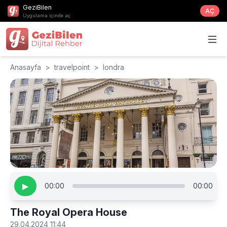
GeziBilen
AÇ
Uygulama içinde aç
Anasayfa
>
travelpoint
>
londra
▶
00:00
00:00
The Royal Opera House
29.04.2024 11:44