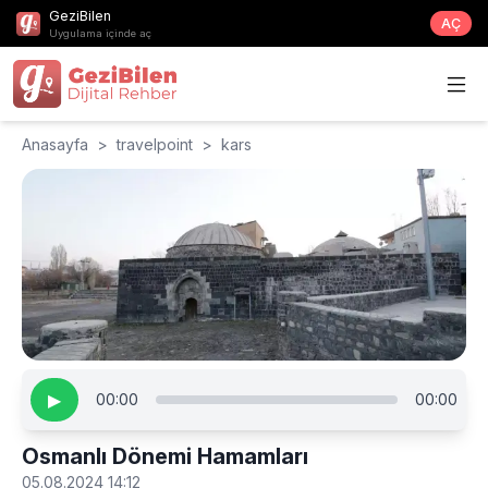
GeziBilen
AÇ
Uygulama içinde aç
Anasayfa
>
travelpoint
>
kars
▶
00:00
00:00
Osmanlı Dönemi Hamamları
05.08.2024 14:12