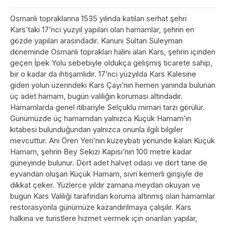
Osmanlı topraklarına 1535 yılında katılan serhat şehri
Kars’taki 17’nci yüzyıl yapıları olan hamamlar, şehrin en
gözde yapıları arasındadır. Kanuni Sultan Süleyman
döneminde Osmanlı toprakları halini alan Kars, şehrin içinden
geçen İpek Yolu sebebiyle oldukça gelişmiş ticarete sahip,
bir o kadar da ihtişamlıdır. 17’nci yüzyılda Kars Kalesine
giden yolun üzerindeki Kars Çayı’nın hemen yanında bulunan
üç adet hamam, bugün valiliğin koruması altındadır.
Hamamlarda genel itibariyle Selçuklu mimari tarzı görülür.
Günümüzde üç hamamdan yalnızca Küçük Hamam’ın
kitabesi bulunduğundan yalnızca onunla ilgili bilgiler
mevcuttur. Ani Ören Yeri’nin kuzeybatı yönünde kalan Küçük
Hamam, şehrin Bey Sekizi Kapısı’nın 100 metre kadar
güneyinde bulunur. Dört adet halvet odası ve dört tane de
eyvandan oluşan Küçük Hamam, sivri kemerli girişiyle de
dikkat çeker. Yüzlerce yıldır zamana meydan okuyan ve
bugün Kars Valiliği tarafından koruma altınmış olan hamamlar
restorasyonla günümüze kazandırılmaya çalışılır. Kars
halkına ve turistlere hizmet vermek için onarılan yapılar,