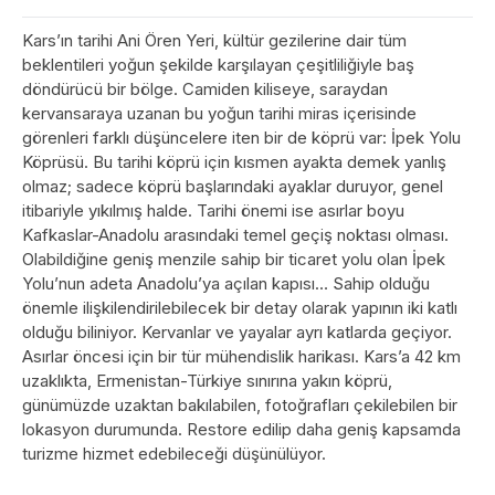
Kars’ın tarihi Ani Ören Yeri, kültür gezilerine dair tüm
beklentileri yoğun şekilde karşılayan çeşitliliğiyle baş
döndürücü bir bölge. Camiden kiliseye, saraydan
kervansaraya uzanan bu yoğun tarihi miras içerisinde
görenleri farklı düşüncelere iten bir de köprü var: İpek Yolu
Köprüsü. Bu tarihi köprü için kısmen ayakta demek yanlış
olmaz; sadece köprü başlarındaki ayaklar duruyor, genel
itibariyle yıkılmış halde. Tarihi önemi ise asırlar boyu
Kafkaslar-Anadolu arasındaki temel geçiş noktası olması.
Olabildiğine geniş menzile sahip bir ticaret yolu olan İpek
Yolu’nun adeta Anadolu’ya açılan kapısı… Sahip olduğu
önemle ilişkilendirilebilecek bir detay olarak yapının iki katlı
olduğu biliniyor. Kervanlar ve yayalar ayrı katlarda geçiyor.
Asırlar öncesi için bir tür mühendislik harikası. Kars’a 42 km
uzaklıkta, Ermenistan-Türkiye sınırına yakın köprü,
günümüzde uzaktan bakılabilen, fotoğrafları çekilebilen bir
lokasyon durumunda. Restore edilip daha geniş kapsamda
turizme hizmet edebileceği düşünülüyor.