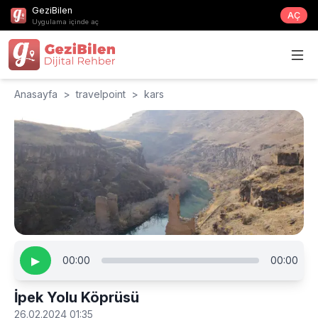
GeziBilen
AÇ
Uygulama içinde aç
Anasayfa
>
travelpoint
>
kars
▶
00:00
00:00
İpek Yolu Köprüsü
26.02.2024 01:35