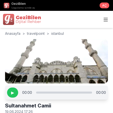
GeziBilen
AÇ
Uygulama içinde aç
Anasayfa
>
travelpoint
>
istanbul
▶
00:00
00:00
Sultanahmet Camii
19.06.2024 17:26