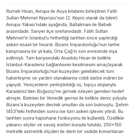
Rumeli Hisarı, Avrupa ile Asya kıtalarını birleştiren Fatih
Sultan Mehmet Köprüsü’nün (2. Köprü olarak da bilinir)
Avrupa Yakası’ndaki ayağında, Baltalimanı ile Bebek
arasındadır. Sarıyer ilçe sınırlarındadır. Fatih Sultan
Mehmet’in İstanbul’u fethettiği tarihten önce yaptırdığı
askeri esaslı bir hisardı. Bizans İmparatorluğu’nun tarihe
karışmasına bir yıl kala, Orta Çağ’ın son evresinde inşa
edilmişti. Tam karşısındaki Anadolu Hisarı ile birlikte
İstanbul-Karadeniz bağlantısının kesilmesini amaçlayarak
Bizans İmparatorluğu’nun kuzeyden gelebilecek tüm
haberleşme ve yardım olanaklarına ciddi darbe indiren bir
yapıydı. Yeniçerilerin yerleştirildiği üs, topçu atışlarıyla
Karadeniz’den Boğaziçi’ne girmek isteyen gemileri hedef
almıştır. Batırılan bir Venedik gemisi ile birlikte deniz yoluyla
Bizans’a kuzeyden destek umutları da son bulmuştu. Şehrin
1453’teki fethinden sonra ise tüm askeri işlevini yitirdi. Bu
tarihten sonra hapishane fonksiyonu ile kullanıldı. Özellikle
yabancı elçiler ve savaş esirleri burada tutuldu. 250x150
metrelik asimetrik ölçüleri ile derin bir vadide konumlanan