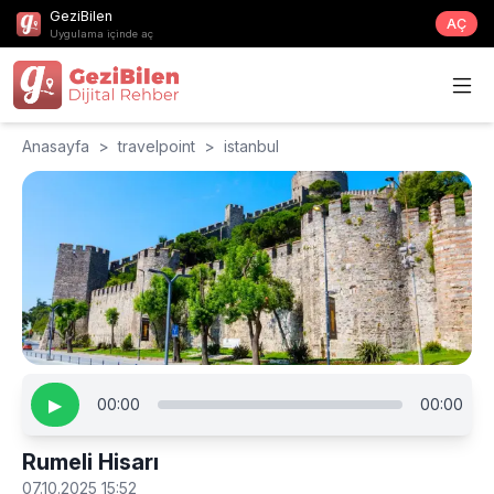
GeziBilen
AÇ
Uygulama içinde aç
Anasayfa
>
travelpoint
>
istanbul
▶
00:00
00:00
Rumeli Hisarı
07.10.2025 15:52