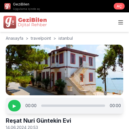
GeziBilen
AÇ
Uygulama içinde aç
Anasayfa
>
travelpoint
>
istanbul
▶
00:00
00:00
Reşat Nuri Güntekin Evi
14.06.2024 20:53