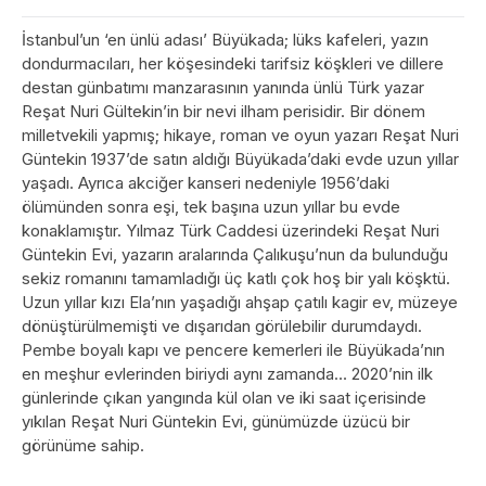
İstanbul’un ‘en ünlü adası’ Büyükada; lüks kafeleri, yazın
dondurmacıları, her köşesindeki tarifsiz köşkleri ve dillere
destan günbatımı manzarasının yanında ünlü Türk yazar
Reşat Nuri Gültekin’in bir nevi ilham perisidir. Bir dönem
milletvekili yapmış; hikaye, roman ve oyun yazarı Reşat Nuri
Güntekin 1937’de satın aldığı Büyükada’daki evde uzun yıllar
yaşadı. Ayrıca akciğer kanseri nedeniyle 1956’daki
ölümünden sonra eşi, tek başına uzun yıllar bu evde
konaklamıştır. Yılmaz Türk Caddesi üzerindeki Reşat Nuri
Güntekin Evi, yazarın aralarında Çalıkuşu’nun da bulunduğu
sekiz romanını tamamladığı üç katlı çok hoş bir yalı köşktü.
Uzun yıllar kızı Ela’nın yaşadığı ahşap çatılı kagir ev, müzeye
dönüştürülmemişti ve dışarıdan görülebilir durumdaydı.
Pembe boyalı kapı ve pencere kemerleri ile Büyükada’nın
en meşhur evlerinden biriydi aynı zamanda… 2020’nin ilk
günlerinde çıkan yangında kül olan ve iki saat içerisinde
yıkılan Reşat Nuri Güntekin Evi, günümüzde üzücü bir
görünüme sahip.