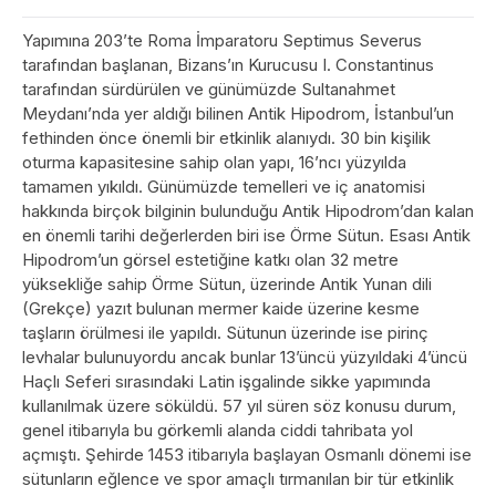
Yapımına 203’te Roma İmparatoru Septimus Severus
tarafından başlanan, Bizans’ın Kurucusu I. Constantinus
tarafından sürdürülen ve günümüzde Sultanahmet
Meydanı’nda yer aldığı bilinen Antik Hipodrom, İstanbul’un
fethinden önce önemli bir etkinlik alanıydı. 30 bin kişilik
oturma kapasitesine sahip olan yapı, 16’ncı yüzyılda
tamamen yıkıldı. Günümüzde temelleri ve iç anatomisi
hakkında birçok bilginin bulunduğu Antik Hipodrom’dan kalan
en önemli tarihi değerlerden biri ise Örme Sütun. Esası Antik
Hipodrom’un görsel estetiğine katkı olan 32 metre
yüksekliğe sahip Örme Sütun, üzerinde Antik Yunan dili
(Grekçe) yazıt bulunan mermer kaide üzerine kesme
taşların örülmesi ile yapıldı. Sütunun üzerinde ise pirinç
levhalar bulunuyordu ancak bunlar 13’üncü yüzyıldaki 4’üncü
Haçlı Seferi sırasındaki Latin işgalinde sikke yapımında
kullanılmak üzere söküldü. 57 yıl süren söz konusu durum,
genel itibarıyla bu görkemli alanda ciddi tahribata yol
açmıştı. Şehirde 1453 itibarıyla başlayan Osmanlı dönemi ise
sütunların eğlence ve spor amaçlı tırmanılan bir tür etkinlik