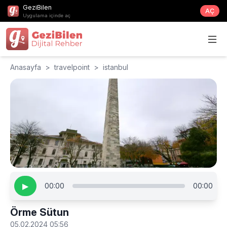
GeziBilen
AÇ
Uygulama içinde aç
Anasayfa
>
travelpoint
>
istanbul
▶
00:00
00:00
Örme Sütun
05.02.2024 05:56