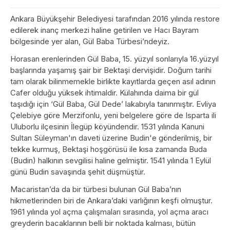
Ankara Büyükşehir Belediyesi tarafından 2016 yılında restore
edilerek inanç merkezi haline getirilen ve Hacı Bayram
bölgesinde yer alan, Gül Baba Türbesi’ndeyiz.
Horasan erenlerinden Gül Baba, 15. yüzyıl sonlarıyla 16.yüzyıl
başlarında yaşamış şair bir Bektaşi dervişidir. Doğum tarihi
tam olarak bilinmemekle birlikte kayıtlarda geçen asıl adının
Cafer olduğu yüksek ihtimaldir. Külahında daima bir gül
taşıdığı için ‘Gül Baba, Gül Dede’ lakabıyla tanınmıştır. Evliya
Çelebiye göre Merzifonlu, yeni belgelere göre de Isparta ili
Uluborlu ilçesinin İlegüp köyündendir. 1531 yılında Kanuni
Sultan Süleyman'ın daveti üzerine Budin'e gönderilmiş, bir
tekke kurmuş, Bektaşi hoşgörüsü ile kısa zamanda Buda
(Budin) halkının sevgilisi haline gelmiştir. 1541 yılında 1 Eylül
günü Budin savaşında şehit düşmüştür.
Macaristan’da da bir türbesi bulunan Gül Baba’nın
hikmetlerinden biri de Ankara’daki varlığının keşfi olmuştur.
1961 yılında yol açma çalışmaları sırasında, yol açma aracı
greyderin bacaklarının belli bir noktada kalması, bütün