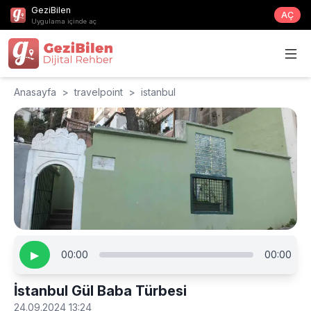
GeziBilen
AÇ
Uygulama içinde aç
Anasayfa
>
travelpoint
>
istanbul
▶
00:00
00:00
İstanbul Gül Baba Türbesi
24.09.2024 13:24