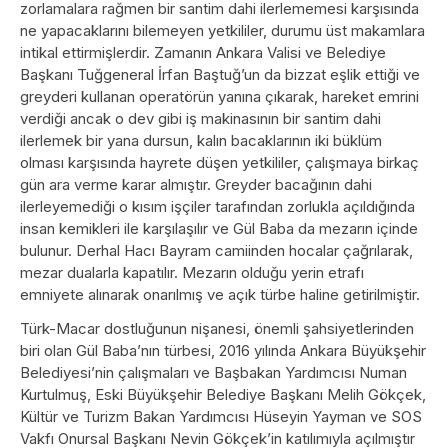
zorlamalara rağmen bir santim dahi ilerlememesi karşısında
ne yapacaklarını bilemeyen yetkililer, durumu üst makamlara
intikal ettirmişlerdir. Zamanın Ankara Valisi ve Belediye
Başkanı Tuğgeneral İrfan Baştuğ’un da bizzat eşlik ettiği ve
greyderi kullanan operatörün yanına çıkarak, hareket emrini
verdiği ancak o dev gibi iş makinasının bir santim dahi
ilerlemek bir yana dursun, kalın bacaklarının iki büklüm
olması karşısında hayrete düşen yetkililer, çalışmaya birkaç
gün ara verme karar almıştır. Greyder bacağının dahi
ilerleyemediği o kısım işçiler tarafından zorlukla açıldığında
insan kemikleri ile karşılaşılır ve Gül Baba da mezarın içinde
bulunur. Derhal Hacı Bayram camiinden hocalar çağrılarak,
mezar dualarla kapatılır. Mezarın olduğu yerin etrafı
emniyete alınarak onarılmış ve açık türbe haline getirilmiştir.
Türk-Macar dostluğunun nişanesi, önemli şahsiyetlerinden
biri olan Gül Baba’nın türbesi, 2016 yılında Ankara Büyükşehir
Belediyesi’nin çalışmaları ve Başbakan Yardımcısı Numan
Kurtulmuş, Eski Büyükşehir Belediye Başkanı Melih Gökçek,
Kültür ve Turizm Bakan Yardımcısı Hüseyin Yayman ve SOS
Vakfı Onursal Başkanı Nevin Gökçek’in katılımıyla açılmıştır