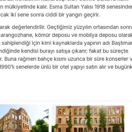
 mülkiyetinde kalır. Esma Sultan Yalısı 1918 senesinde
ak iki sene sonra ciddi bir yangın geçirir.
rak değerlendirilir. Geçtiğimiz yüzyılın ortasından sonr
m marangozhane, kömür deposu ve mobilya deposu olara
re sahiplendiği için kimi kaynaklarda yapının adı Baştıma
ndiğinde kendisi burayı satışa çıkarır; fakat bu süreçte
ır. Buna rağmen bahçe kısmı uzunca bir süre konserler 
r. 1990’lı senelerde ünlü bir otel yapıyı satın alır ve bugün