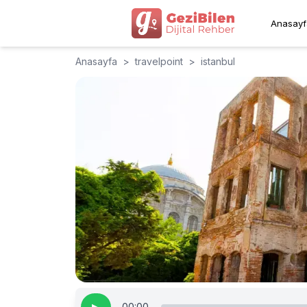
Anasayf
Anasayfa
>
travelpoint
>
istanbul
00:00