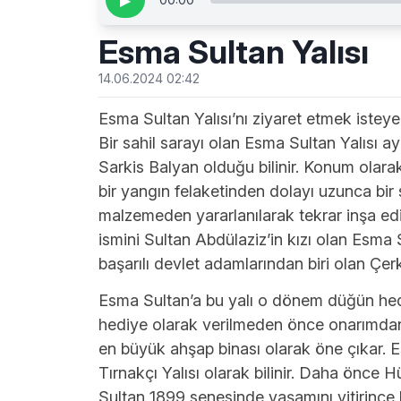
▶
Esma Sultan Yalısı
14.06.2024 02:42
Esma Sultan Yalısı’nı ziyaret etmek iste
Bir sahil sarayı olan Esma Sultan Yalısı a
Sarkis Balyan olduğu bilinir. Konum olara
bir yangın felaketinden dolayı uzunca bir
malzemeden yararlanılarak tekrar inşa edili
ismini Sultan Abdülaziz’in kızı olan Esma
başarılı devlet adamlarından biri olan Çer
Esma Sultan’a bu yalı o dönem düğün hediye
hediye olarak verilmeden önce onarımdan 
en büyük ahşap binası olarak öne çıkar. E
Tırnakçı Yalısı olarak bilinir. Daha önce H
Sultan 1899 senesinde yaşamını yitirince b