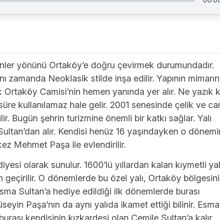
yenler yönünü Ortaköy’e doğru çevirmek durumundadır.
ynı zamanda Neoklasik stilde inşa edilir. Yapının mimarın
k Ortaköy Camisi’nin hemen yanında yer alır. Ne yazık k
 süre kullanılamaz hale gelir. 2001 senesinde çelik ve c
r. Bugün şehrin turizmine önemli bir katkı sağlar. Yalı
 Sultan’dan alır. Kendisi henüz 16 yaşındayken o dönemi
kez Mehmet Paşa ile evlendirilir.
si olarak sunulur. 1600’lü yıllardan kalan kıymetli yal
geçirilir. O dönemlerde bu özel yalı, Ortaköy bölgesin
sma Sultan’a hediye edildiği ilk dönemlerde burası
üseyin Paşa’nın da aynı yalıda ikamet ettiği bilinir. Esma
urası kendisinin kızkardeşi olan Cemile Sultan’a kalır.