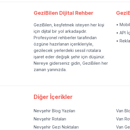
GeziBilen Dijital Rehber
GeziB
• Mobi
GeziBilen, keşfetmek isteyen her kişi
için dijital bir yol arkadaşıdır.
• API İ
Profesyonel rehberler tarafından
• Rekl
özgüne hazırlanan içerikleriyle,
gezilecek yerlerdeki sessil rotalara
işaret eder değişik şehir için düşünür.
Nereye giderseniz gidin, GeziBilen her
zaman yanınızda.
Diğer İçerikler
Nevşehir
Blog Yazıları
Van
Blo
Nevşehir
Rotaları
Van
Rot
Nevşehir
Gezi Noktaları
Van
Gez