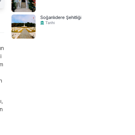
Soğanlıdere Şehitliği
Tarihi
ın
i
am
n
ı,
in