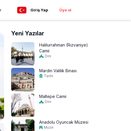
r
Giriş Yap
Üye ol
Yeni Yazılar
Halilurrahman (Rızvaniye)
Camii
Dini
Mardin Valilik Binası
Tarihi
Maltepe Camii
Dini
Anadolu Oyuncak Müzesi
Müze
0