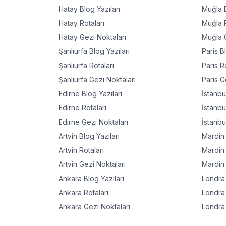
Hatay
Blog Yazıları
Muğla
B
Hatay
Rotaları
Muğla
R
Hatay
Gezi Noktaları
Muğla
G
Şanlıurfa
Blog Yazıları
Paris
Bl
Şanlıurfa
Rotaları
Paris
Ro
Şanlıurfa
Gezi Noktaları
Paris
Ge
Edirne
Blog Yazıları
İstanbu
Edirne
Rotaları
İstanbu
Edirne
Gezi Noktaları
İstanbu
Artvin
Blog Yazıları
Mardin
Artvin
Rotaları
Mardin
Artvin
Gezi Noktaları
Mardin
Ankara
Blog Yazıları
Londra
Ankara
Rotaları
Londra
Ankara
Gezi Noktaları
Londra