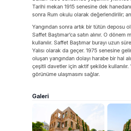
Tarihi mekan 1915 senesine dek hanedanın
sonra Rum okulu olarak değerlendirilir; anc
Yangından sonra artık bir tütün deposu ola
Saffet Baştımar’ca satın alınır. O döne
kullanılır. Saffet Baştımar burayı uzun sü
Yalısı olarak da geçer. 1975 senesine geli
oluşan yangından dolayı harabe bir hal al
çeşitli davetler için aktif şekilde kullanılı
görünüme ulaşmasını sağlar.
Galeri