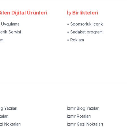
ilen Dijital Ürünleri
İş Birlikteleri
l Uygulama
• Sponsorluk içerik
çerik Servisi
• Sadakat programı
am
• Reklam
g Yazıları
İzmir
Blog Yazıları
aları
İzmir
Rotaları
i Noktaları
İzmir
Gezi Noktaları