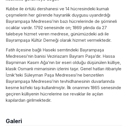
Kubbe ile örtülü dershanesi ve 14 hücresindeki kurnalı
çeşmelerin her görende hayranlık duygusu uyandırdığı
Bayrampaşa Medresesi’nin bazı hücrelerinde de şömineli
ocaklar vardır. 1792 senesinde on; 1869 yılında da 27
talebeye hizmet veren medrese, günümüzdeki adı ile
Bayrampaşa Kültür Derneği olarak hizmet vermektedir.
Fatih ilçesine bağlı Haseki semtindeki Bayrampaşa
Medresesi’nin banisi Veziriazam Bayram Paşa’dır. Hassa
Başmimarı Kasım Ağa’nın bir eseri olduğu düşünülen külliye,
klasik Osmanlı mimarisinin izlerini taşır. Genel hatları itibariyle
İznik’teki Süleyman Paşa Medresesi’ne benzetilen
Bayrampaşa Medresesi’nin tevhidhanesinin duvarlarında
kesme köfeki taşı kullanılmıştır. İlk onarımını 1865 senesinde
geçiren külliyenin hücrelerine ise revaklar ile açılan
kapılardan girilmektedir.
Galeri