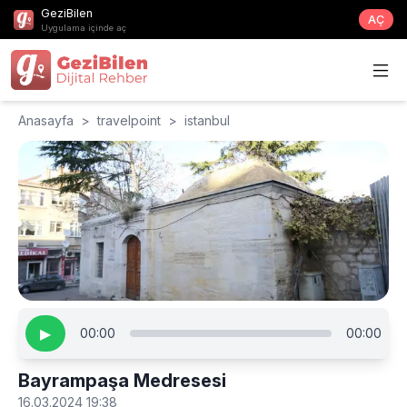
GeziBilen
AÇ
Uygulama içinde aç
Anasayfa
>
travelpoint
>
istanbul
▶
00:00
00:00
Bayrampaşa Medresesi
16.03.2024 19:38