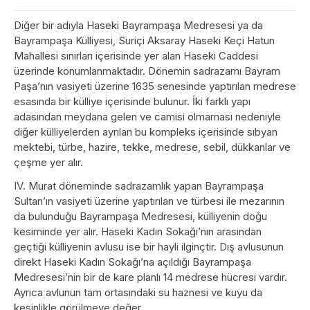
Diğer bir adıyla Haseki Bayrampaşa Medresesi ya da
Bayrampaşa Külliyesi, Suriçi Aksaray Haseki Keçi Hatun
Mahallesi sınırları içerisinde yer alan Haseki Caddesi
üzerinde konumlanmaktadır. Dönemin sadrazamı Bayram
Paşa’nın vasiyeti üzerine 1635 senesinde yaptırılan medrese
esasında bir külliye içerisinde bulunur. İki farklı yapı
adasından meydana gelen ve camisi olmaması nedeniyle
diğer külliyelerden ayrılan bu kompleks içerisinde sıbyan
mektebi, türbe, hazire, tekke, medrese, sebil, dükkanlar ve
çeşme yer alır.
IV. Murat döneminde sadrazamlık yapan Bayrampaşa
Sultan’ın vasiyeti üzerine yaptırılan ve türbesi ile mezarının
da bulunduğu Bayrampaşa Medresesi, külliyenin doğu
kesiminde yer alır. Haseki Kadın Sokağı’nın arasından
geçtiği külliyenin avlusu ise bir hayli ilginçtir. Dış avlusunun
direkt Haseki Kadın Sokağı’na açıldığı Bayrampaşa
Medresesi’nin bir de kare planlı 14 medrese hücresi vardır.
Ayrıca avlunun tam ortasındaki su haznesi ve kuyu da
kesinlikle görülmeye değer.