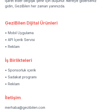
işaret eder değişik şehir için düşünür. Nereye giderseniz
gidin, GeziBilen her zaman yanınızda.
GeziBilen Dijital Ürünleri
• Mobil Uygulama
• API İçerik Servisi
• Reklam
İş Birlikteleri
• Sponsorluk içerik
• Sadakat programı
• Reklam
İletişim
merhaba@gezibilen.com