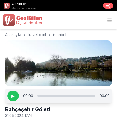
GeziBilen
AÇ
Uygulama içinde aç
Anasayfa
>
travelpoint
>
istanbul
▶
00:00
00:00
Bahçeşehir Göleti
31.05.2024 17:16