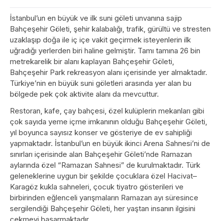
İstanbul’un en büyük ve ilk suni göleti unvanına sajip
Bahçeşehir Göleti, şehir kalabalığı, trafik, gürültü ve stresten
uzaklaşıp doğa ile iç içe vakit geçirmek isteyenlerin ilk
uğradığı yerlerden biri haline gelmiştir. Tamı tamına 26 bin
metrekarelik bir alanı kaplayan Bahçeşehir Göleti,
Bahçeşehir Park rekreasyon alanı içerisinde yer almaktadır.
Türkiye’nin en büyük suni göletleri arasında yer alan bu
bölgede pek çok aktivite alanı da mevcuttur.
Restoran, kafe, çay bahçesi, özel kulüplerin mekanları gibi
çok sayıda yeme içme imkanının olduğu Bahçeşehir Göleti,
yıl boyunca sayısız konser ve gösteriye de ev sahipliği
yapmaktadır. İstanbul’un en büyük ikinci Arena Sahnesi’ni de
sınırları içerisinde alan Bahçeşehir Göleti’nde Ramazan
aylarında özel “Ramazan Sahnesi” de kurulmaktadır. Türk
geleneklerine uygun bir şekilde çocuklara özel Hacivat–
Karagöz kukla sahneleri, çocuk tiyatro gösterileri ve
birbirinden eğlenceli yarışmaların Ramazan ayı süresince
sergilendiği Bahçeşehir Göleti, her yaştan insanın ilgisini
çekmeyi başarmaktadır.