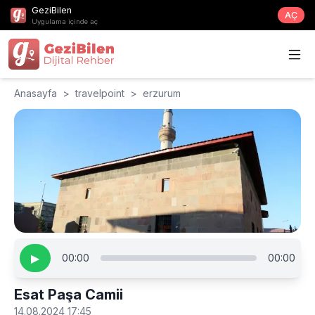
GeziBilen
AÇ
Uygulama içinde aç
Anasayfa
>
travelpoint
>
erzurum
▶
00:00
00:00
Esat Paşa Camii
14.08.2024 17:45