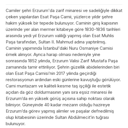
Camiler şehri Erzurum'da zarif minaresi ve sadeliğiyle dikkat
çeken yapılardan Esat Paşa Camii, yüzlerce yıldır şehre
hakim yüksek bir tepede bulunuyor. Caminin giriş kapısının
üzerinde yer alan mermer kitabeye göre 1830-1836 tarihleri
arasında yedi yıl Erzurum valiliği yapmış olan Esat Muhlis
Paşa tarafından, Sultan II. Mahmud adına yaptırılmış.
Caminin yapımında İstanbul'daki Nuru Osmaniye Camisi
örnek alınıyor. Ayrıca harap olması nedeniyle yine
sonrasında 1852 yılında, Erzurum Valisi Zarif Mustafa Paşa
zamanında tamir ettiriliyor. Şehrin güzellik abidelerinden biri
olan Esat Paşa Camisi’nin 2017 yılında geçirdiği
restorasyonun ardından eski günlerine kavuştuğu görülüyor.
Cami muntazam ve kaliteli kesme taş işçiliği ile estetik
açıdan da göz doldurmasının yanı sıra eşsiz minaresi ile
Erzurum’da en yüksek görüş açısına sahip noktası olarak
biliniyor. Güneyinde 40 kadar mezarın olduğu hazireye
Erzurum’da görev yapmış alimler ve paşalar defnedilmiş
olup kitabesinin üzerinde Sultan Abdülmecit’in tuğrası
bulunuyor.