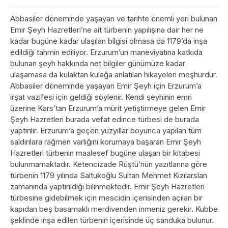
Abbasiler döneminde yaşayan ve tarihte önemli yeri bulunan
Emir Şeyh Hazretleri’ne ait türbenin yapılışına dair her ne
kadar bugüne kadar ulaşılan bilgisi olmasa da 1179’da inşa
edildiği tahmin ediliyor. Erzurum’un maneviyatına katkıda
bulunan şeyh hakkında net bilgiler günümüze kadar
ulaşamasa da kulaktan kulağa anlatılan hikayeleri meşhurdur.
Abbasiler döneminde yaşayan Emir Şeyh için Erzurum’a
irşat vazifesi için geldiği söylenir. Kendi şeyhinin emri
üzerine Kars’tan Erzurum’a mürit yetiştirmeye gelen Emir
Şeyh Hazretleri burada vefat edince türbesi de burada
yaptırılır. Erzurum’a geçen yüzyıllar boyunca yapılan tüm
saldırılara rağmen varlığını korumaya başaran Emir Şeyh
Hazretleri türbenin maalesef bugüne ulaşan bir kitabesi
bulunmamaktadır. Ketencizade Rüştü’nün yazıtlarına göre
türbenin 1179 yılında Saltukoğlu Sultan Mehmet Kızılarslan
zamanında yaptırıldığı bilinmektedir. Emir Şeyh Hazretleri
türbesine gidebilmek için mescidin içerisinden açılan bir
kapıdan beş basamaklı merdivenden inmeniz gerekir. Kubbe
şeklinde inşa edilen türbenin içerisinde üç sanduka bulunur.