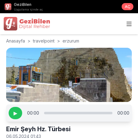
GeziBilen
AÇ
Uygulama içinde aç
Anasayfa
>
travelpoint
>
erzurum
▶
00:00
00:00
Emir Şeyh Hz. Türbesi
06.05.2024 01:43