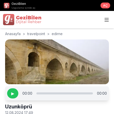
GeziBilen
AÇ
Uygulama içinde aç
Anasayfa
>
travelpoint
>
edirne
▶
00:00
00:00
Uzunköprü
12.08.2024 17:49