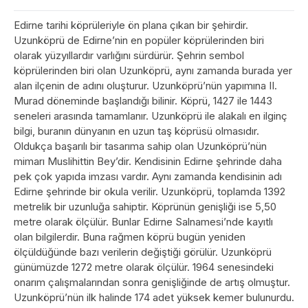
Edirne tarihi köprüleriyle ön plana çıkan bir şehirdir.
Uzunköprü de Edirne’nin en popüler köprülerinden biri
olarak yüzyıllardır varlığını sürdürür. Şehrin sembol
köprülerinden biri olan Uzunköprü, aynı zamanda burada yer
alan ilçenin de adını oluşturur. Uzunköprü’nün yapımına II.
Murad döneminde başlandığı bilinir. Köprü, 1427 ile 1443
seneleri arasında tamamlanır. Uzunköprü ile alakalı en ilginç
bilgi, buranın dünyanın en uzun taş köprüsü olmasıdır.
Oldukça başarılı bir tasarıma sahip olan Uzunköprü’nün
mimarı Muslihittin Bey’dir. Kendisinin Edirne şehrinde daha
pek çok yapıda imzası vardır. Aynı zamanda kendisinin adı
Edirne şehrinde bir okula verilir. Uzunköprü, toplamda 1392
metrelik bir uzunluğa sahiptir. Köprünün genişliği ise 5,50
metre olarak ölçülür. Bunlar Edirne Salnamesi’nde kayıtlı
olan bilgilerdir. Buna rağmen köprü bugün yeniden
ölçüldüğünde bazı verilerin değiştiği görülür. Uzunköprü
günümüzde 1272 metre olarak ölçülür. 1964 senesindeki
onarım çalışmalarından sonra genişliğinde de artış olmuştur.
Uzunköprü’nün ilk halinde 174 adet yüksek kemer bulunurdu.