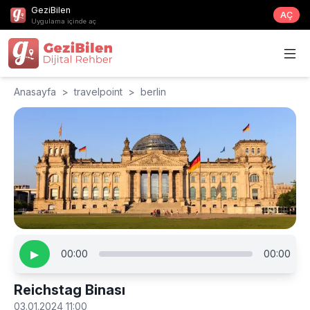
GeziBilen
AÇ
Uygulama içinde aç
Anasayfa
>
travelpoint
>
berlin
▶
00:00
00:00
Reichstag Binası
03.01.2024 11:00