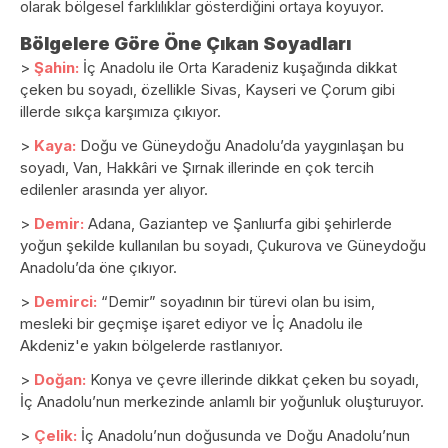
olarak bölgesel farklılıklar gösterdiğini ortaya koyuyor.
Bölgelere Göre Öne Çıkan Soyadları
>
Şahin:
İç Anadolu ile Orta Karadeniz kuşağında dikkat
çeken bu soyadı, özellikle Sivas, Kayseri ve Çorum gibi
illerde sıkça karşımıza çıkıyor.
>
Kaya:
Doğu ve Güneydoğu Anadolu’da yaygınlaşan bu
soyadı, Van, Hakkâri ve Şırnak illerinde en çok tercih
edilenler arasında yer alıyor.
>
Demir:
Adana, Gaziantep ve Şanlıurfa gibi şehirlerde
yoğun şekilde kullanılan bu soyadı, Çukurova ve Güneydoğu
Anadolu’da öne çıkıyor.
>
Demirci:
“Demir” soyadının bir türevi olan bu isim,
mesleki bir geçmişe işaret ediyor ve İç Anadolu ile
Akdeniz'e yakın bölgelerde rastlanıyor.
>
Doğan:
Konya ve çevre illerinde dikkat çeken bu soyadı,
İç Anadolu’nun merkezinde anlamlı bir yoğunluk oluşturuyor.
>
Çelik:
İç Anadolu’nun doğusunda ve Doğu Anadolu’nun