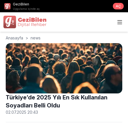
GeziBilen
AÇ
Uygulama içinde aç
Anasayfa
>
news
Türkiye’de 2025 Yılı En Sık Kullanılan
Soyadları Belli Oldu
02.07.2025 20:43