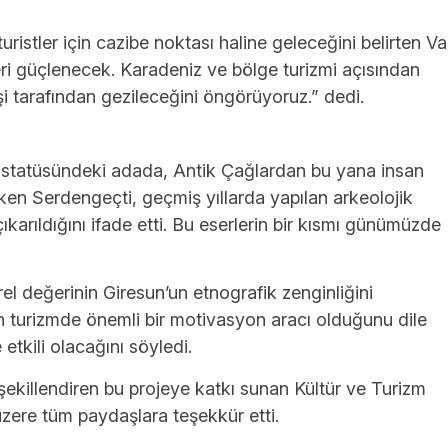
istler için cazibe noktası haline geleceğini belirten Val
ri güçlenecek. Karadeniz ve bölge turizmi açısından
şi tarafından gezileceğini öngörüyoruz.” dedi.
nı statüsündeki adada, Antik Çağlardan bu yana insan
eken Serdengeçti, geçmiş yıllarda yapılan arkeolojik
karıldığını ifade etti. Bu eserlerin bir kısmı günümüzde
rel değerinin Giresun’un etnografik zenginliğini
rin turizmde önemli bir motivasyon aracı olduğunu dile
 etkili olacağını söyledi.
şekillendiren bu projeye katkı sunan Kültür ve Turizm
ere tüm paydaşlara teşekkür etti.