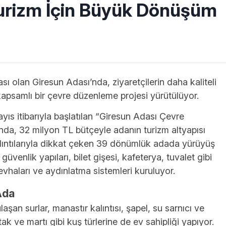
Turizm İçin Büyük Dönüşüm
ı olan Giresun Adası’nda, ziyaretçilerin daha kaliteli
psamlı bir çevre düzenleme projesi yürütülüyor.
yıs itibarıyla başlatılan “Giresun Adası Çevre
a, 32 milyon TL bütçeyle adanın turizm altyapısı
î kalıntılarıyla dikkat çeken 39 dönümlük adada yürüyüş
 güvenlik yapıları, bilet gişesi, kafeterya, tuvalet gibi
levhaları ve aydınlatma sistemleri kuruluyor.
Ada
an surlar, manastır kalıntısı, şapel, su sarnıcı ve
atak ve martı gibi kuş türlerine de ev sahipliği yapıyor.