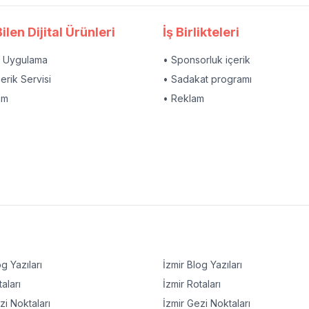
ilen Dijital Ürünleri
İş Birlikteleri
l Uygulama
• Sponsorluk içerik
çerik Servisi
• Sadakat programı
am
• Reklam
g Yazıları
İzmir
Blog Yazıları
aları
İzmir
Rotaları
i Noktaları
İzmir
Gezi Noktaları