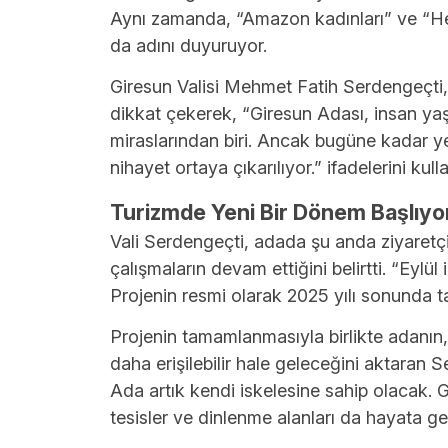
Aynı zamanda, “Amazon kadınları” ve “Herkü
da adını duyuruyor.
Giresun Valisi Mehmet Fatih Serdengeçti
dikkat çekerek, “Giresun Adası, insan ya
miraslarından biri. Ancak bugüne kadar ye
nihayet ortaya çıkarılıyor.” ifadelerini kull
Turizmde Yeni Bir Dönem Başlıyo
Vali Serdengeçti, adada şu anda ziyaretçi
çalışmaların devam ettiğini belirtti. “Eylü
Projenin resmi olarak 2025 yılı sonunda 
Projenin tamamlanmasıyla birlikte adanın
daha erişilebilir hale geleceğini aktaran Se
Ada artık kendi iskelesine sahip olacak. Gel
tesisler ve dinlenme alanları da hayata ge