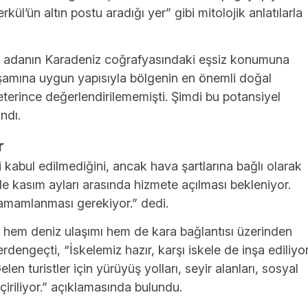
l’ün altın postu aradığı yer” gibi mitolojik anlatılarla
, adanın Karadeniz coğrafyasındaki eşsiz konumuna
şamına uygun yapısıyla bölgenin en önemli doğal
terince değerlendirilememişti. Şimdi bu potansiyel
andı.
r
 kabul edilmediğini, ancak hava şartlarına bağlı olarak
l ile kasım ayları arasında hizmete açılması bekleniyor.
tamamlanması gerekiyor.” dedi.
, hem deniz ulaşımı hem de kara bağlantısı üzerinden
rdengeçti, “İskelemiz hazır, karşı iskele de inşa ediliyor
en turistler için yürüyüş yolları, seyir alanları, sosyal
çiriliyor.” açıklamasında bulundu.