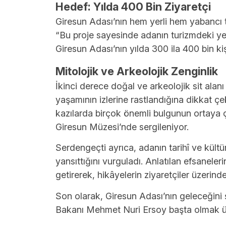
Hedef: Yılda 400 Bin Ziyaretçi
Giresun Adası’nın hem yerli hem yabancı tur
“Bu proje sayesinde adanın turizmdeki ye
Giresun Adası’nın yılda 300 ila 400 bin ki
Mitolojik ve Arkeolojik Zenginlik
İkinci derece doğal ve arkeolojik sit ala
yaşamının izlerine rastlandığına dikkat ç
kazılarda birçok önemli bulgunun ortaya çı
Giresun Müzesi’nde sergileniyor.
Serdengeçti ayrıca, adanın tarihî ve kültü
yansıttığını vurguladı. Anlatılan efsanele
getirerek, hikâyelerin ziyaretçiler üzerinde
Son olarak, Giresun Adası’nın geleceğini 
Bakanı Mehmet Nuri Ersoy başta olmak üz