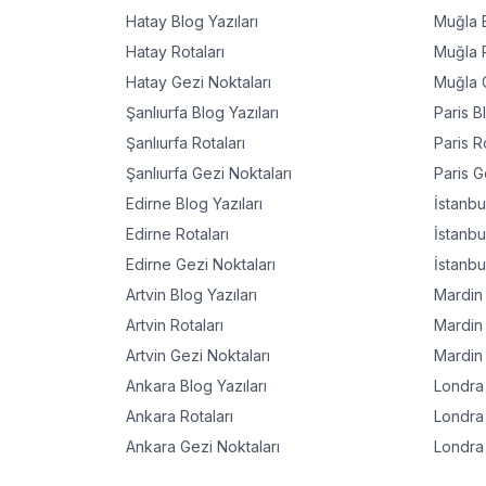
Hatay
Blog Yazıları
Muğla
B
Hatay
Rotaları
Muğla
R
Hatay
Gezi Noktaları
Muğla
G
Şanlıurfa
Blog Yazıları
Paris
Bl
Şanlıurfa
Rotaları
Paris
Ro
Şanlıurfa
Gezi Noktaları
Paris
Ge
Edirne
Blog Yazıları
İstanbu
Edirne
Rotaları
İstanbu
Edirne
Gezi Noktaları
İstanbu
Artvin
Blog Yazıları
Mardin
Artvin
Rotaları
Mardin
Artvin
Gezi Noktaları
Mardin
Ankara
Blog Yazıları
Londra
Ankara
Rotaları
Londra
Ankara
Gezi Noktaları
Londra