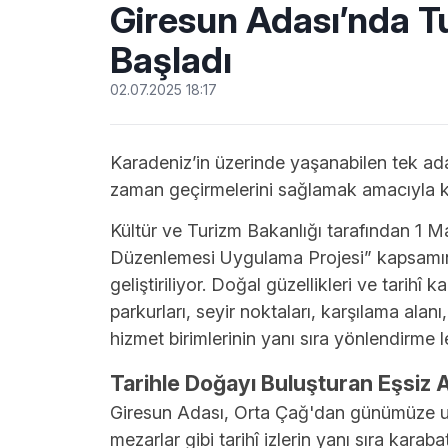
Giresun Adası’nda 
Başladı
02.07.2025 18:17
Karadeniz’in üzerinde yaşanabilen tek adas
zaman geçirmelerini sağlamak amacıyla ka
Kültür ve Turizm Bakanlığı tarafından 1 Ma
Düzenlemesi Uygulama Projesi” kapsamınd
geliştiriliyor. Doğal güzellikleri ve tarih
parkurları, seyir noktaları, karşılama alanı,
hizmet birimlerinin yanı sıra yönlendirme 
Tarihle Doğayı Buluşturan Eşsiz 
Giresun Adası, Orta Çağ'dan günümüze ulaş
mezarlar gibi tarihî izlerin yanı sıra karab