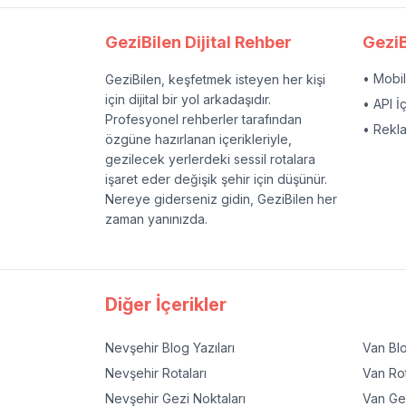
GeziBilen Dijital Rehber
GeziB
• Mobi
GeziBilen, keşfetmek isteyen her kişi
için dijital bir yol arkadaşıdır.
• API İ
Profesyonel rehberler tarafından
• Rekl
özgüne hazırlanan içerikleriyle,
gezilecek yerlerdeki sessil rotalara
işaret eder değişik şehir için düşünür.
Nereye giderseniz gidin, GeziBilen her
zaman yanınızda.
Diğer İçerikler
Nevşehir
Blog Yazıları
Van
Blo
Nevşehir
Rotaları
Van
Rot
Nevşehir
Gezi Noktaları
Van
Gez