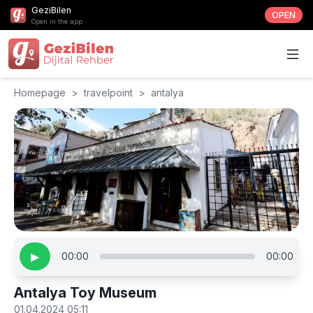
GeziBilen
OPEN
Open in the app
Homepage
>
travelpoint
>
antalya
▶
00:00
00:00
Antalya Toy Museum
01.04.2024 05:11