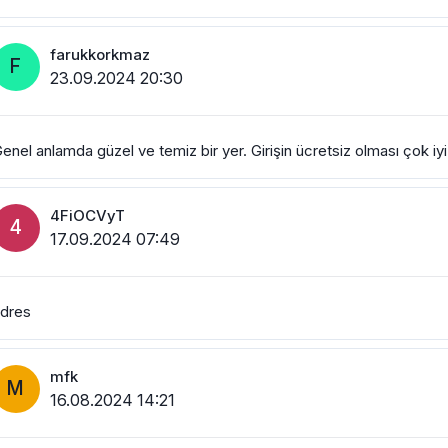
farukkorkmaz
F
23.09.2024 20:30
enel anlamda güzel ve temiz bir yer. Girişin ücretsiz olması çok iyi
4FiOCVyT
4
17.09.2024 07:49
dres
mfk
M
16.08.2024 14:21