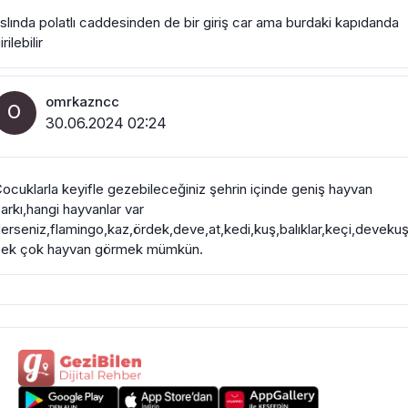
slında polatlı caddesinden de bir giriş car ama burdaki kapıdanda
irilebilir
omrkazncc
O
30.06.2024 02:24
ocuklarla keyifle gezebileceğiniz şehrin içinde geniş hayvan
arkı,hangi hayvanlar var
erseniz,flamingo,kaz,ördek,deve,at,kedi,kuş,balıklar,keçi,deveku
ek çok hayvan görmek mümkün.