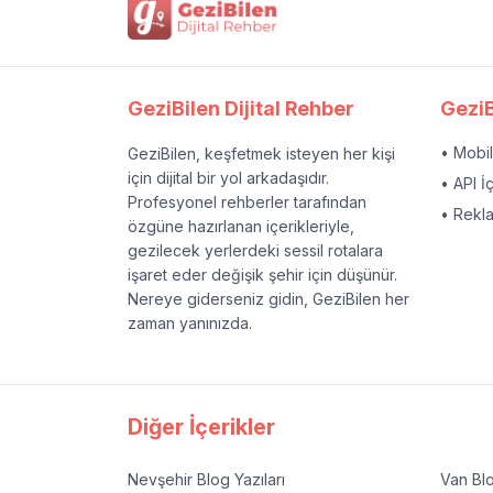
GeziBilen Dijital Rehber
GeziB
• Mobi
GeziBilen, keşfetmek isteyen her kişi
için dijital bir yol arkadaşıdır.
• API İ
Profesyonel rehberler tarafından
• Rekl
özgüne hazırlanan içerikleriyle,
gezilecek yerlerdeki sessil rotalara
işaret eder değişik şehir için düşünür.
Nereye giderseniz gidin, GeziBilen her
zaman yanınızda.
Diğer İçerikler
Nevşehir
Blog Yazıları
Van
Blo