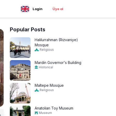
Login
Üye ol
Popular Posts
Halilurrahman (Rızvaniye)
Mosque
Religious
Mardin Governor's Building
Historical
Maltepe Mosque
Religious
Anatolian Toy Museum
Museum
0