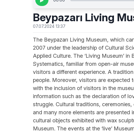
▶
Beypazarı Living M
07.07.2024 13:37
The Beypazarı Living Museum, which can 
2007 under the leadership of Cultural Sc
Applied Culture. The ‘Living Museum’ in Bey
Systematics, familiar from open-air mus
visitors a different experience. A traditio
people. Moreover, visitors are expected t
with the inclusion of visitors in the muse
information such as the declaration of lo
struggle. Cultural traditions, ceremonies,
and many more elements are presented in
cultural objects exhibited with wax sculp
Museum. The events at the ‘live’ Museum 