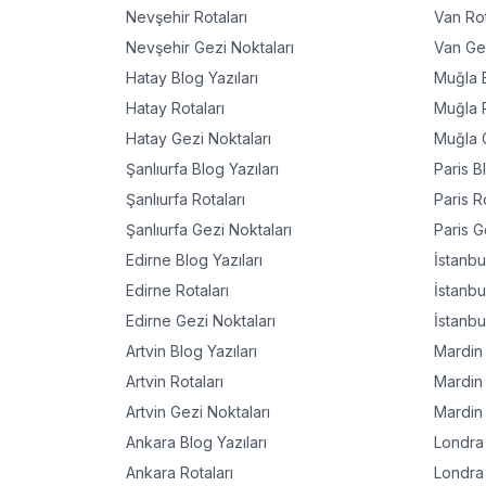
Nevşehir
Rotaları
Van
Rot
Nevşehir
Gezi Noktaları
Van
Gez
Hatay
Blog Yazıları
Muğla
B
Hatay
Rotaları
Muğla
R
Hatay
Gezi Noktaları
Muğla
G
Şanlıurfa
Blog Yazıları
Paris
Bl
Şanlıurfa
Rotaları
Paris
Ro
Şanlıurfa
Gezi Noktaları
Paris
Ge
Edirne
Blog Yazıları
İstanbu
Edirne
Rotaları
İstanbu
Edirne
Gezi Noktaları
İstanbu
Artvin
Blog Yazıları
Mardin
Artvin
Rotaları
Mardin
Artvin
Gezi Noktaları
Mardin
Ankara
Blog Yazıları
Londra
Ankara
Rotaları
Londra