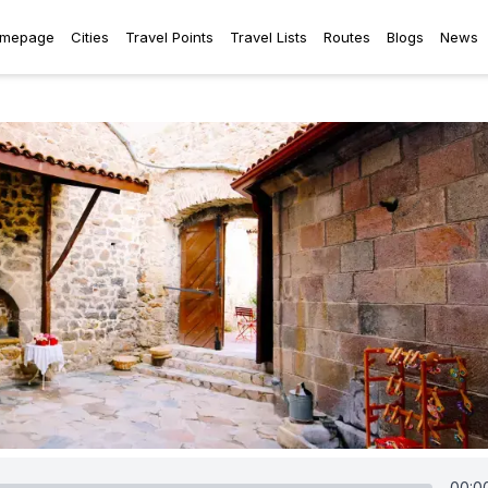
mepage
Cities
Travel Points
Travel Lists
Routes
Blogs
News
00:0