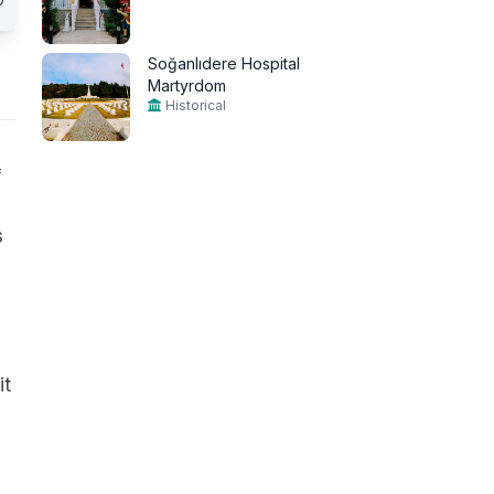
Soğanlıdere Hospital
Martyrdom
Historical
f
s
it