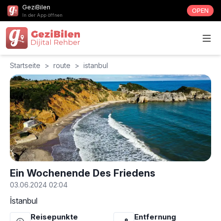
GeziBilen
OPEN
In der App öffnen
Startseite
>
route
>
istanbul
Ein Wochenende Des Friedens
03.06.2024 02:04
İstanbul
Reisepunkte
Entfernung