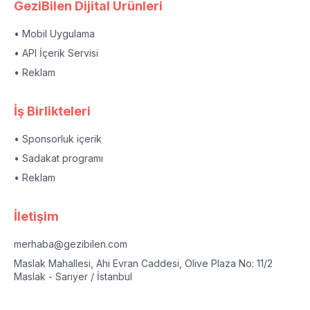
GeziBilen Dijital Ürünleri
• Mobil Uygulama
• API İçerik Servisi
• Reklam
İş Birlikteleri
• Sponsorluk içerik
• Sadakat programı
• Reklam
İletişim
merhaba@gezibilen.com
Maslak Mahallesi, Ahi Evran Caddesi, Olive Plaza No: 11/2
Maslak - Sarıyer / İstanbul