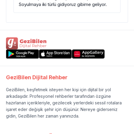
Soyulmaya iki türlü gidiyoruz gibime geliyor.
GeziBilen Dijital Rehber
GeziBilen, keşfetmek isteyen her kişi için dijital bir yol
arkadaşıdır. Profesyonel rehberler tarafından özgüne
hazırlanan içerikleriyle, gezilecek yerlerdeki sessil rotalara
işaret eder değişik şehir için düşünür. Nereye giderseniz
gidin, GeziBilen her zaman yanınızda.