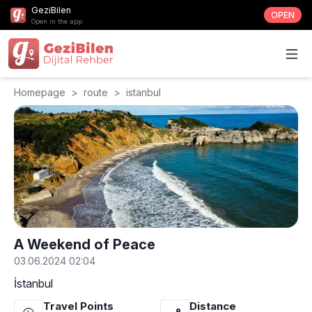
GeziBilen
OPEN
Open in the app
Homepage
>
route
>
istanbul
A Weekend of Peace
03.06.2024 02:04
İstanbul
Travel Points
Distance