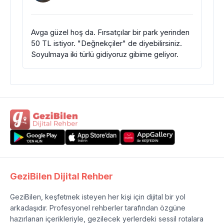
Avga güzel hoş da. Fırsatçılar bir park yerinden
50 TL istiyor. "Değnekçiler" de diyebilirsiniz.
Soyulmaya iki türlü gidiyoruz gibime geliyor.
GeziBilen Dijital Rehber
GeziBilen, keşfetmek isteyen her kişi için dijital bir yol
arkadaşıdır. Profesyonel rehberler tarafından özgüne
hazırlanan içerikleriyle, gezilecek yerlerdeki sessil rotalara