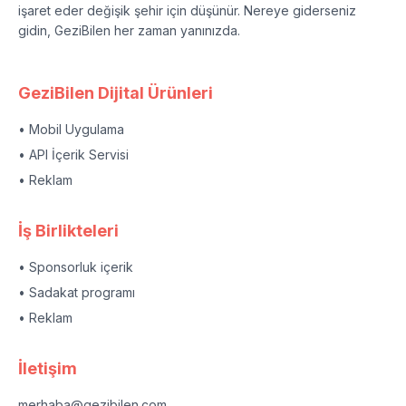
işaret eder değişik şehir için düşünür. Nereye giderseniz
gidin, GeziBilen her zaman yanınızda.
GeziBilen Dijital Ürünleri
• Mobil Uygulama
• API İçerik Servisi
• Reklam
İş Birlikteleri
• Sponsorluk içerik
• Sadakat programı
• Reklam
İletişim
merhaba@gezibilen.com