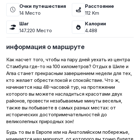
Очки путешествия
Расстояние
14
Место
112
Km
Шаг
Калории
147.220
Место
4.488
информация о маршруте
Как насчет того, чтобы на пару дней уехать из центра
Стамбула где-то на 100 километров? Отдых в Шиле и
Агва станет прекрасным завершением недели для тех,
кто желает обрести покой и спокойствие. Что ж,
начинается наш 48-часовой тур, на протяжении
которого вы можете насладиться красотами двух
районов, провести незабываемые минуты веселья,
также вы побываете в самых разных местах: от
исторических достопримечательностей до
великолепных природных зон!
Будь то вы в Европе или на Анатолийском побережье,
начинается наш маршрут, от которого вы точно будете