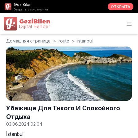
GeziBilen
ОТКРЫТЬ
Открыть в приложении
Домашняя страница
>
route
>
istanbul
Убежище Для Тихого И Спокойного
Отдыха
03.06.2024 02:04
İstanbul