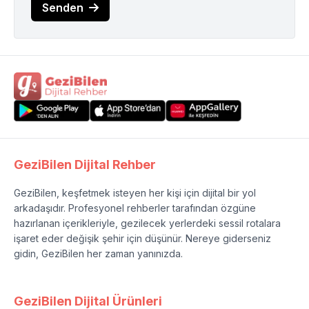
Senden
GeziBilen Dijital Rehber
GeziBilen, keşfetmek isteyen her kişi için dijital bir yol
arkadaşıdır. Profesyonel rehberler tarafından özgüne
hazırlanan içerikleriyle, gezilecek yerlerdeki sessil rotalara
işaret eder değişik şehir için düşünür. Nereye giderseniz
gidin, GeziBilen her zaman yanınızda.
GeziBilen Dijital Ürünleri