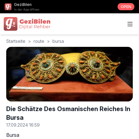
GeziBilen
OPEN
In der App öffnen
Startseite
>
route
>
bursa
Die Schätze Des Osmanischen Reiches In
Bursa
17.09.2024 16:59
Bursa