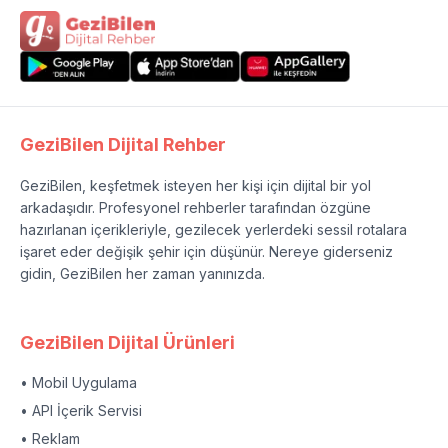
GeziBilen Dijital Rehber
GeziBilen, keşfetmek isteyen her kişi için dijital bir yol
arkadaşıdır. Profesyonel rehberler tarafından özgüne
hazırlanan içerikleriyle, gezilecek yerlerdeki sessil rotalara
işaret eder değişik şehir için düşünür. Nereye giderseniz
gidin, GeziBilen her zaman yanınızda.
GeziBilen Dijital Ürünleri
• Mobil Uygulama
• API İçerik Servisi
• Reklam