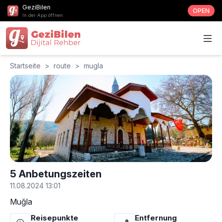
GeziBilen
OPEN
In der App öffnen
Startseite
>
route
>
mugla
5 Anbetungszeiten
11.08.2024 13:01
Muğla
Reisepunkte
Entfernung