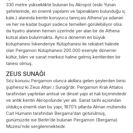
330 metre yükseklikte bulunan bu Akropol (eski Yunan
şehirlerinde, en önemli yapıların ve tapınakların bulunduğu iç
kale.) alanında kentin koruyucu tanrıçası Athena’ya adanan
ve her ne kadar bugün sadece temelleri görülebiliyor olsa
da tiyatro alanının hemen üzerinde yer alan bir de Athena
kutsal alanı bulunmakta. Ayrıca dönemin en büyük
kütüphanesi İskenderiye Kütüphanesi ile rekabet halinde
olan Pergamon Kütüphanesi 200.000 eseriyle dönemin
kültür, bilim ve sanat merkezi haline gelmiş kentlerden bir
tanesi olmuş.
ZEUS SUNAĞI
Söz konusu Pergamon olunca akıllara gelen şeylerden birisi
şüphesiz ki Zeus Altarı / Sunağı’dır. Pergamon Kralı Attalos
tarafından yaptırılan anıtsal ve dinsel yapı at nalı biçimindedir
ve antik kentin Akropolünde yer alır. Sanat tarihi açısından
oldukça önemli olan bu yapı, 1870’li yıllarda Alman mühendis
Carl Humann tarafından Bergama’dan götürülmüş,
günümüzde ise Berlin’de bulunan Pergamon (Bergama)
Müzesi’nde sergilenmektedir.