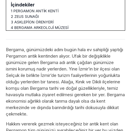
İçindekiler
1
PERGAMON ANTİK KENTİ
2
ZEUS SUNAĞI
3
ASKLEPİON ÖRENYERİ
4
BERGAMA ARKEOLOJİ MÜZESİ
Bergama, günümüzdeki adını bugün hala ev sahipliği yaptığı
Pergamon antik kentinden alıyor. Ufak bir değişiklikle
günümüze gelen Bergama adı antik çağdan günümüze
ismini korumuş nadir yerlerden. Yine İzmir’in bir ilçesi olan
Selçuk ile birlikte İzmir’de turizm faaliyetlerinin yoğunlukta
olduğu yerlerden bir tanesi. Aliağa, Kınık ve Dikili ilçelerine
komşu olan Bergama tarihi ve doğal güzellikleriyle, temiz
havasıyla mutlaka ziyaret edilmesi gereken bir yer. Bergama
ekonomisi ağırlıklı olarak tarıma dayalı olsa da kent
merkezinde ve dışında barındırdığı tarihi dokusuyla dikkat
çekmekte.
Hakkını vererek gezmek isteyeceğiniz bir antik kent olan
Pergamon tüm gününüzü ayırabileceğiniz bir yer bu yüzden