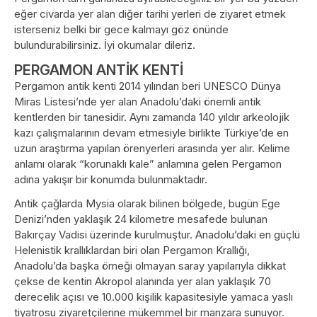
eğer civarda yer alan diğer tarihi yerleri de ziyaret etmek
isterseniz belki bir gece kalmayı göz önünde
bulundurabilirsiniz. İyi okumalar dileriz.
PERGAMON ANTİK KENTİ
Pergamon antik kenti 2014 yılından beri UNESCO Dünya
Miras Listesi’nde yer alan Anadolu’daki önemli antik
kentlerden bir tanesidir. Aynı zamanda 140 yıldır arkeolojik
kazı çalışmalarının devam etmesiyle birlikte Türkiye’de en
uzun araştırma yapılan örenyerleri arasında yer alır. Kelime
anlamı olarak “korunaklı kale” anlamına gelen Pergamon
adına yakışır bir konumda bulunmaktadır.
Antik çağlarda Mysia olarak bilinen bölgede, bugün Ege
Denizi’nden yaklaşık 24 kilometre mesafede bulunan
Bakırçay Vadisi üzerinde kurulmuştur. Anadolu’daki en güçlü
Helenistik krallıklardan biri olan Pergamon Krallığı,
Anadolu’da başka örneği olmayan saray yapılarıyla dikkat
çekse de kentin Akropol alanında yer alan yaklaşık 70
derecelik açısı ve 10.000 kişilik kapasitesiyle yamaca yaslı
tiyatrosu ziyaretçilerine mükemmel bir manzara sunuyor.