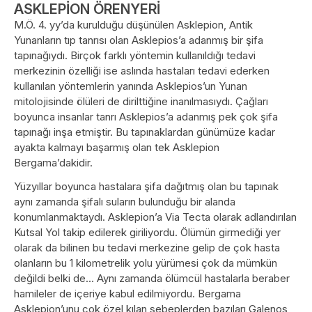
ASKLEPİON ÖRENYERİ
M.Ö. 4. yy’da kurulduğu düşünülen Asklepion, Antik
Yunanların tıp tanrısı olan Asklepios’a adanmış bir şifa
tapınağıydı. Birçok farklı yöntemin kullanıldığı tedavi
merkezinin özelliği ise aslında hastaları tedavi ederken
kullanılan yöntemlerin yanında Asklepios’un Yunan
mitolojisinde ölüleri de dirilttiğine inanılmasıydı. Çağları
boyunca insanlar tanrı Asklepios’a adanmış pek çok şifa
tapınağı inşa etmiştir. Bu tapınaklardan günümüze kadar
ayakta kalmayı başarmış olan tek Asklepion
Bergama’dakidir.
Yüzyıllar boyunca hastalara şifa dağıtmış olan bu tapınak
aynı zamanda şifalı suların bulunduğu bir alanda
konumlanmaktaydı. Asklepion’a Via Tecta olarak adlandırılan
Kutsal Yol takip edilerek giriliyordu. Ölümün girmediği yer
olarak da bilinen bu tedavi merkezine gelip de çok hasta
olanların bu 1 kilometrelik yolu yürümesi çok da mümkün
değildi belki de… Aynı zamanda ölümcül hastalarla beraber
hamileler de içeriye kabul edilmiyordu. Bergama
Asklepion’unu çok özel kılan sebeplerden bazıları Galenos