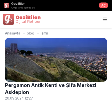
GeziBilen
AÇ
Uygulama içinde aç
Anasayfa
>
blog
>
izmir
Pergamon Antik Kenti ve Şifa Merkezi
Asklepion
20.09.2024 12:27