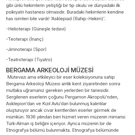
gibi ünlü hekimlerin yetiştiği bir tıp okulu ve dünyadaki ilk
psikiyatri hastanesi olmasıdır. Buradaki hekimlerin kendine
has isimleri bile vardı! ‘Asklepiad (Rahip-Hekim)’.
-Helioterapi (Güneşle tedavi)
-Teoterapi (İnanç)
-Jimnoterapi (Spor)
-Teatroterapi (Tiyatro)
BERGAMA ARKEOLOJİ MÜZESİ
Mütevazı ama etkileyici bir eser koleksiyonuna sahip
Bergama Arkeoloji Müzesi antik kent ziyaretinden sonra
mutlaka uğramanız gereken yerlerden bir tanesidir.
Sergilenen eserlerin çoğunu Pergamon Akropolü’nden,
Asklepion’dan ve Kızıl Avlu’dan bulunmuş kalıntılar
oluşturuyor ancak civar kentlerden eserler görmek de
mümkün. 1936 yılından beri hizmet veren müzenin mimarisi
Türk-Alman iş birliğini içeriyor. Ayrıca müzenin bir de
Etnografya bölümü bulunmakta. Etnografya bölümünde