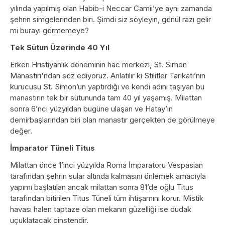
yılında yapılmış olan Habib-i Neccar Camii’ye aynı zamanda
şehrin simgelerinden biri. Şimdi siz söyleyin, gönül razı gelir
mi burayı görmemeye?
Tek Sütun Üzerinde 40 Yıl
Erken Hristiyanlık döneminin hac merkezi, St. Simon
Manastırı'ndan söz ediyoruz. Anlatılır ki Stilitler Tarikatı’nın
kurucusu St. Simon’un yaptırdığı ve kendi adını taşıyan bu
manastırın tek bir sütununda tam 40 yıl yaşamış. Milattan
sonra 6’ncı yüzyıldan bugüne ulaşan ve Hatay’ın
demirbaşlarından biri olan manastır gerçekten de görülmeye
değer.
İmparator Tüneli Titus
Milattan önce 1’inci yüzyılda Roma İmparatoru Vespasian
tarafından şehrin sular altında kalmasını önlemek amacıyla
yapımı başlatılan ancak milattan sonra 81’de oğlu Titus
tarafından bitirilen Titus Tüneli tüm ihtişamını korur. Mistik
havası halen taptaze olan mekanın güzelliği ise dudak
uçuklatacak cinstendir.