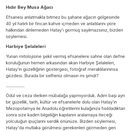
Hıdır Bey Musa Ağacı
Efsanesi anlatmakla bitmez bu şahane ağacın gölgesinde
40 yıl hatırlı bir fincan kahve içmeden ve anlatılarını yöre
halkından dinlemeden Hatay’ı görmüş sayılmazsınız, bizden
söylemesi.
Harbiye Şelaleleri
Yunan mitolojisine şekil vermiş efsanelere sahne olan defne
koruluğunun hemen arkasından akan Harbiye Şelaleleri,
Hatay’ın güzelliğinin göstergesi, fotoğraf meraklılarınınsa
gözdesi. Burada bir selfieniz olmasın mı şimdi?
…………….
Ödül ve ceza derken mübalağa yapmıyorduk. Adım başı ayrı
bir güzellik, tarih, kültür ve efsanelerle dolu olan Hatay’ın
Mezopotamya ile Anadolu öğretilerini kulağınıza fısıldadıktan
sonra size kadim bilgeliğin kapılarını aralamaya iteceği
yolculuğun ipuçlarını serdik önünüze. Bizden söylemesi,
Hatay'da mutlaka görülmesi gerekenleri görmeden geri