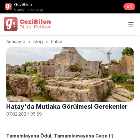
GeziBilen
AÇ
Uygulama içinde aç
Anasayfa
>
blog
>
hatay
Hatay'da Mutlaka Görülmesi Gerekenler
07.02.2024 05:59
Tamamlayana Ödül, Tamamlamayana Ceza (!)