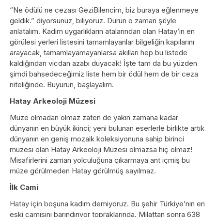
“Ne ödülü ne cezası GeziBilencim, biz buraya eğlenmeye
geldik.” diyorsunuz, biliyoruz. Durun o zaman şöyle
anlatalım. Kadim uygarlıkların atalarından olan Hatay’ın en
görülesi yerleri listesini tamamlayanlar bilgeliğin kapılarını
arayacak, tamamlayamayanlarsa akılları hep bu listede
kaldığından vicdan azabı duyacak! İşte tam da bu yüzden
şimdi bahsedeceğimiz liste hem bir ödül hem de bir ceza
niteliğinde. Buyurun, başlayalım.
Hatay Arkeoloji Müzesi
Müze olmadan olmaz zaten de yakın zamana kadar
dünyanın en büyük ikinci; yeni bulunan eserlerle birlikte artık
dünyanın en geniş mozaik koleksiyonuna sahip birinci
müzesi olan Hatay Arkeoloji Müzesi olmazsa hiç olmaz!
Misafirlerini zaman yolculuğuna çıkarmaya ant içmiş bu
müze görülmeden Hatay görülmüş sayılmaz.
İlk Cami
Hatay için b
oşuna kadim demiyoruz. Bu şehir Türkiye’nin en
eski camisini barındırıyor topraklarında. Milattan sonra 638