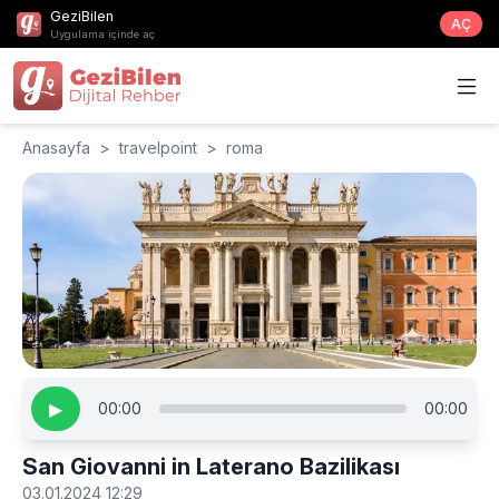
GeziBilen
AÇ
Uygulama içinde aç
Anasayfa
>
travelpoint
>
roma
▶
00:00
00:00
San Giovanni in Laterano Bazilikası
03.01.2024 12:29