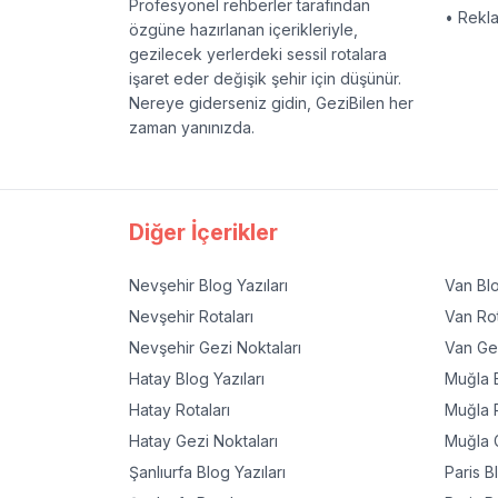
Profesyonel rehberler tarafından
• Rekl
özgüne hazırlanan içerikleriyle,
gezilecek yerlerdeki sessil rotalara
işaret eder değişik şehir için düşünür.
Nereye giderseniz gidin, GeziBilen her
zaman yanınızda.
Diğer İçerikler
Nevşehir
Blog Yazıları
Van
Blo
Nevşehir
Rotaları
Van
Rot
Nevşehir
Gezi Noktaları
Van
Gez
Hatay
Blog Yazıları
Muğla
B
Hatay
Rotaları
Muğla
R
Hatay
Gezi Noktaları
Muğla
G
Şanlıurfa
Blog Yazıları
Paris
Bl