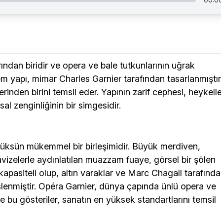
rından biridir ve opera ve bale tutkunlarının uğrak
em yapı, mimar Charles Garnier tarafından tasarlanmıştır
erinden birini temsil eder. Yapının zarif cephesi, heykell
al zenginliğinin bir simgesidir.
 lüksün mükemmel bir birleşimidir. Büyük merdiven,
 avizelerle aydınlatılan muazzam fuaye, görsel bir şölen
kapasiteli olup, altın varaklar ve Marc Chagall tarafınd
slenmiştir. Opéra Garnier, dünya çapında ünlü opera ve
e bu gösteriler, sanatın en yüksek standartlarını temsil