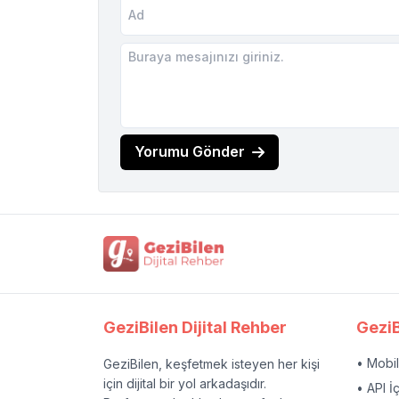
Yorumu Gönder
GeziBilen Dijital Rehber
GeziB
• Mobi
GeziBilen, keşfetmek isteyen her kişi
için dijital bir yol arkadaşıdır.
• API İ