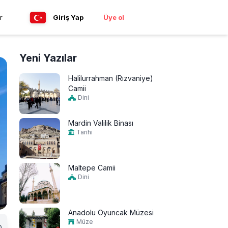
r
Giriş Yap
Üye ol
Yeni Yazılar
Halilurrahman (Rızvaniye)
Camii
Dini
Mardin Valilik Binası
Tarihi
Maltepe Camii
Dini
Anadolu Oyuncak Müzesi
Müze
0