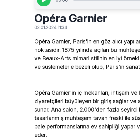
▶
Opéra Garnier
03.01.2024 11:34
Opéra Garnier, Paris'in en göz alıcı yapıla
noktasıdır. 1875 yılında açılan bu muhteş
ve Beaux-Arts mimari stilinin en iyi örnekl
ve süslemelerle bezeli olup, Paris'in sanats
Opéra Garnier'in iç mekanları, ihtişam ve
ziyaretçileri büyüleyen bir giriş sağlar ve
sunar. Ana salon, 2.000'den fazla seyirci 
tasarlanmış muhteşem tavan freski ile sü
bale performanslarına ev sahipliği yapar v
eder.