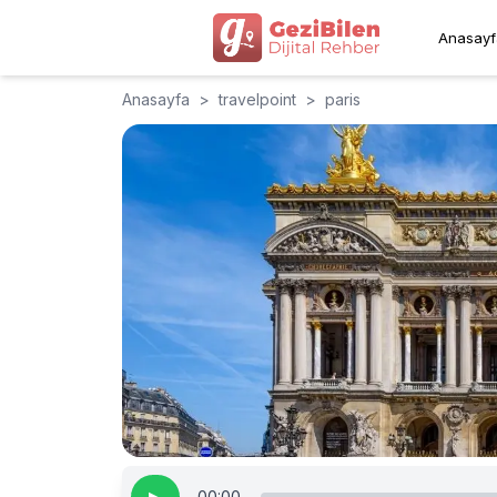
Anasayf
Anasayfa
>
travelpoint
>
paris
00:00