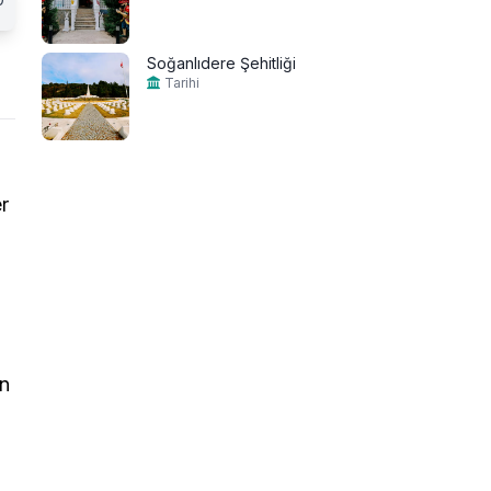
Soğanlıdere Şehitliği
Tarihi
er
an