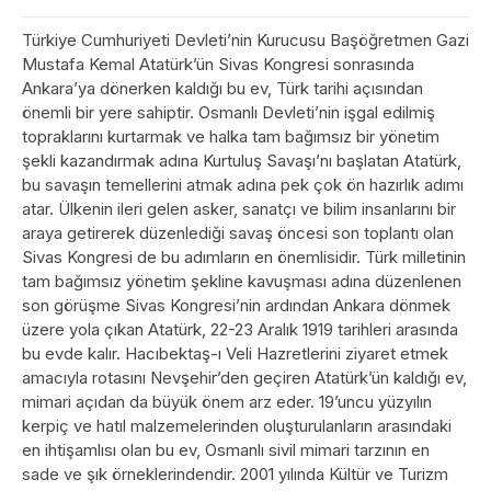
Türkiye Cumhuriyeti Devleti’nin Kurucusu Başöğretmen Gazi
Mustafa Kemal Atatürk’ün Sivas Kongresi sonrasında
Ankara’ya dönerken kaldığı bu ev, Türk tarihi açısından
önemli bir yere sahiptir. Osmanlı Devleti’nin işgal edilmiş
topraklarını kurtarmak ve halka tam bağımsız bir yönetim
şekli kazandırmak adına Kurtuluş Savaşı’nı başlatan Atatürk,
bu savaşın temellerini atmak adına pek çok ön hazırlık adımı
atar. Ülkenin ileri gelen asker, sanatçı ve bilim insanlarını bir
araya getirerek düzenlediği savaş öncesi son toplantı olan
Sivas Kongresi de bu adımların en önemlisidir. Türk milletinin
tam bağımsız yönetim şekline kavuşması adına düzenlenen
son görüşme Sivas Kongresi’nin ardından Ankara dönmek
üzere yola çıkan Atatürk, 22-23 Aralık 1919 tarihleri arasında
bu evde kalır. Hacıbektaş-ı Veli Hazretlerini ziyaret etmek
amacıyla rotasını Nevşehir’den geçiren Atatürk’ün kaldığı ev,
mimari açıdan da büyük önem arz eder. 19’uncu yüzyılın
kerpiç ve hatıl malzemelerinden oluşturulanların arasındaki
en ihtişamlısı olan bu ev, Osmanlı sivil mimari tarzının en
sade ve şık örneklerindendir. 2001 yılında Kültür ve Turizm