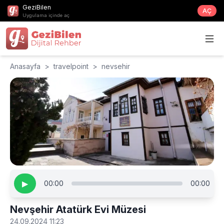
GeziBilen
AÇ
Uygulama içinde aç
Anasayfa
>
travelpoint
>
nevsehir
▶
00:00
00:00
Nevşehir Atatürk Evi Müzesi
24.09.2024 11:23