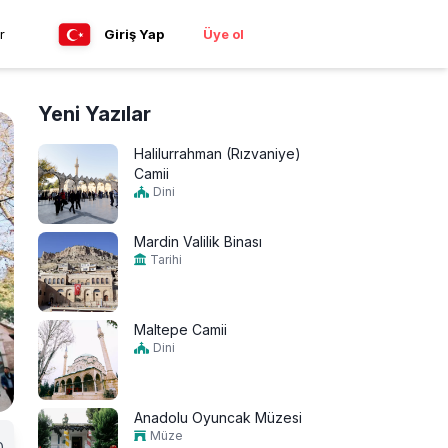
r
Giriş Yap
Üye ol
Yeni Yazılar
Halilurrahman (Rızvaniye)
Camii
Dini
Mardin Valilik Binası
Tarihi
Maltepe Camii
Dini
Anadolu Oyuncak Müzesi
Müze
0