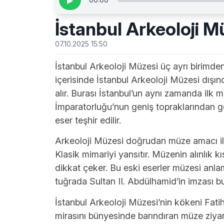
▶
İstanbul Arkeoloji M
07.10.2025 15:50
İstanbul Arkeoloji Müzesi üç ayrı birimde
içerisinde İstanbul Arkeoloji Müzesi dışın
alır. Burası İstanbul’un aynı zamanda ilk
İmparatorluğu’nun geniş topraklarından geti
eser teşhir edilir.
Arkeoloji Müzesi doğrudan müze amacı ile 
Klasik mimariyi yansıtır. Müzenin alınlık 
dikkat çeker. Bu eski eserler müzesi anla
tuğrada Sultan II. Abdülhamid’in imzası bu
İstanbul Arkeoloji Müzesi’nin kökeni Fatih
mirasını bünyesinde barındıran müze ziyar