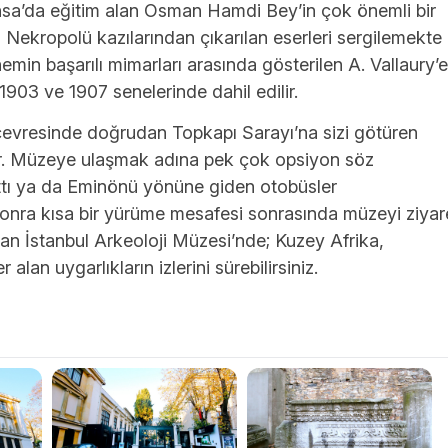
sa’da eğitim alan Osman Hamdi Bey’in çok önemli bir
l Nekropolü kazılarından çıkarılan eserleri sergilemekte
min başarılı mimarları arasında gösterilen A. Vallaury’e
1903 ve 1907 senelerinde dahil edilir.
çevresinde doğrudan Topkapı Sarayı’na sizi götüren
r. Müzeye ulaşmak adına pek çok opsiyon söz
tı ya da Eminönü yönüne giden otobüsler
 sonra kısa bir yürüme mesafesi sonrasında müzeyi ziyar
nan İstanbul Arkeoloji Müzesi’nde; Kuzey Afrika,
lan uygarlıkların izlerini sürebilirsiniz.