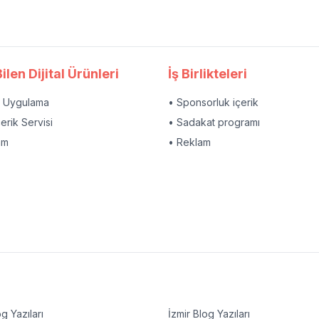
ilen Dijital Ürünleri
İş Birlikteleri
l Uygulama
• Sponsorluk içerik
çerik Servisi
• Sadakat programı
am
• Reklam
g Yazıları
İzmir
Blog Yazıları