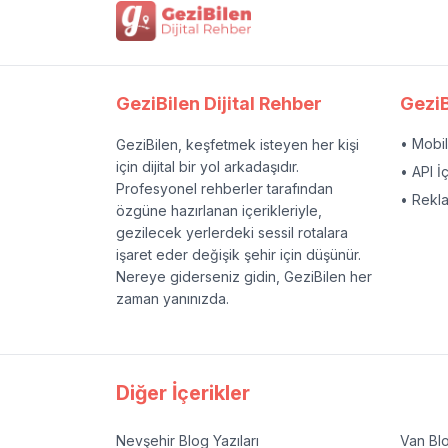
GeziBilen Dijital Rehber
GeziB
• Mobi
GeziBilen, keşfetmek isteyen her kişi
için dijital bir yol arkadaşıdır.
• API İ
Profesyonel rehberler tarafından
• Rekl
özgüne hazırlanan içerikleriyle,
gezilecek yerlerdeki sessil rotalara
işaret eder değişik şehir için düşünür.
Nereye giderseniz gidin, GeziBilen her
zaman yanınızda.
Diğer İçerikler
Nevşehir
Blog Yazıları
Van
Blo