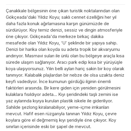
Çanakkale bölgesinin öne çıkan turistik noktalarından olan
Gökçeada'daki Yıldız Koyu; saklı cennet özelliğini her yıl
daha fazla konuk ağırlamasına karşın günümüzde de
sürdürüyor. Koy temiz denizi, sessiz ve dingin atmosferiyle
öne çıkıyor. Gökçeada'da merkeze birkaç dakika
mesafede olan Yıldız Koyu, ‘U’ şeklinde bir yapıya sahip.
Denizi bir harika olan koyda su adeta tropik bir akvaryumu
andırıyor. Masmavi suları ile ünlü olan bu bölgeye araçla kısa
sürede ulaşım sağlanıyor. Aracı park edip kısa bir yürüyüşle
koya ulaşıyorsunuz. Yılın belli ayları hariç sakin bir koy olarak
tanınıyor. Kalabalık plajlardan bir nebze de olsa uzakta deniz
keyfi vadediyor. İnce kumunun gördüğü ilginin önemli
faktörleri arasında. Bir kere giden için yeniden görülmesini
kulaklara fısıldıyor adeta… Kıyı şeridindeki taşlı zemini ise
yaz aylarında kıyıya kurulan plastik iskele ile gideriliyor.
Sahilde şezlong kiralanabiliyor, yeme-içme imkanları
mevcut. Hafif esen rüzgarıyla tanınan Yıldız Koyu, çevre
koylara göre el değmemiş kıyı şeridiyle öne çıkıyor. Koy
sınırları içerisinde eski bir şapel de mevcut.