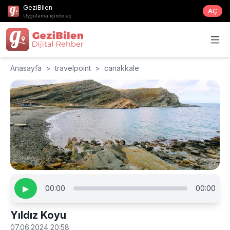
GeziBilen
AÇ
Uygulama içinde aç
Anasayfa
>
travelpoint
>
canakkale
▶
00:00
00:00
Yıldız Koyu
07.06.2024 20:58