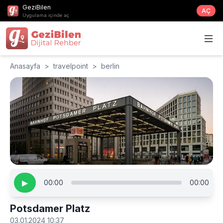
GeziBilen
AÇ
Uygulama içinde aç
Anasayfa
>
travelpoint
>
berlin
▶
00:00
00:00
Potsdamer Platz
03.01.2024 10:37