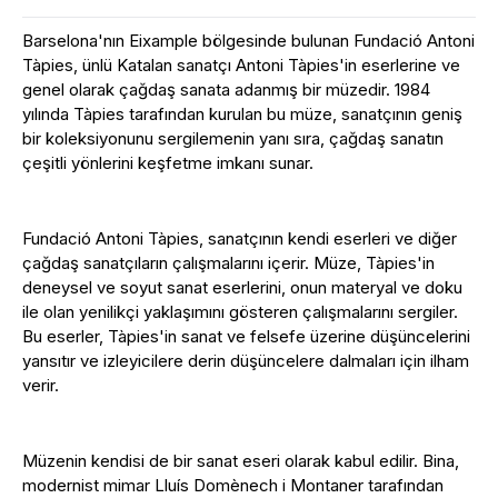
Barselona'nın Eixample bölgesinde bulunan Fundació Antoni
Tàpies, ünlü Katalan sanatçı Antoni Tàpies'in eserlerine ve
genel olarak çağdaş sanata adanmış bir müzedir. 1984
yılında Tàpies tarafından kurulan bu müze, sanatçının geniş
bir koleksiyonunu sergilemenin yanı sıra, çağdaş sanatın
çeşitli yönlerini keşfetme imkanı sunar.
Fundació Antoni Tàpies, sanatçının kendi eserleri ve diğer
çağdaş sanatçıların çalışmalarını içerir. Müze, Tàpies'in
deneysel ve soyut sanat eserlerini, onun materyal ve doku
ile olan yenilikçi yaklaşımını gösteren çalışmalarını sergiler.
Bu eserler, Tàpies'in sanat ve felsefe üzerine düşüncelerini
yansıtır ve izleyicilere derin düşüncelere dalmaları için ilham
verir.
Müzenin kendisi de bir sanat eseri olarak kabul edilir. Bina,
modernist mimar Lluís Domènech i Montaner tarafından