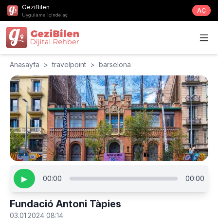
GeziBilen
AÇ
Uygulama içinde aç
Anasayfa
>
travelpoint
>
barselona
▶
00:00
00:00
Fundació Antoni Tàpies
03.01.2024 08:14