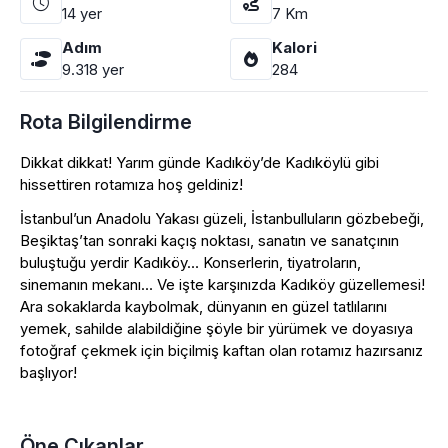
14
yer
7
Km
Adım
Kalori
9.318
yer
284
Rota Bilgilendirme
Dikkat dikkat! Yarım günde Kadıköy’de Kadıköylü gibi
hissettiren rotamıza hoş geldiniz!
İstanbul’un Anadolu Yakası güzeli, İstanbulluların gözbebeği,
Beşiktaş’tan sonraki kaçış noktası, sanatın ve sanatçının
buluştuğu yerdir Kadıköy… Konserlerin, tiyatroların,
sinemanın mekanı… Ve işte karşınızda Kadıköy güzellemesi!
Ara sokaklarda kaybolmak, dünyanın en güzel tatlılarını
yemek, sahilde alabildiğine şöyle bir yürümek ve doyasıya
fotoğraf çekmek için biçilmiş kaftan olan rotamız hazırsanız
başlıyor!
Öne Çıkanlar