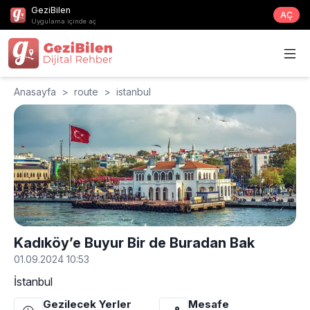
GeziBilen
AÇ
Uygulama içinde aç
Anasayfa
>
route
>
istanbul
Kadıköy’e Buyur Bir de Buradan Bak
01.09.2024 10:53
İstanbul
Gezilecek Yerler
Mesafe