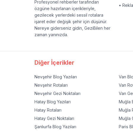
Profesyonel rehberler tarafından
• Rekl
özgüne hazırlanan içerikleriyle,
gezilecek yerlerdeki sessil rotalara
işaret eder değişik şehir için düşünür.
Nereye giderseniz gidin, GeziBilen her
zaman yanınızda.
Diğer İçerikler
Nevşehir
Blog Yazıları
Van
Blo
Nevşehir
Rotaları
Van
Rot
Nevşehir
Gezi Noktaları
Van
Gez
Hatay
Blog Yazıları
Muğla
B
Hatay
Rotaları
Muğla
R
Hatay
Gezi Noktaları
Muğla
G
Şanlıurfa
Blog Yazıları
Paris
Bl