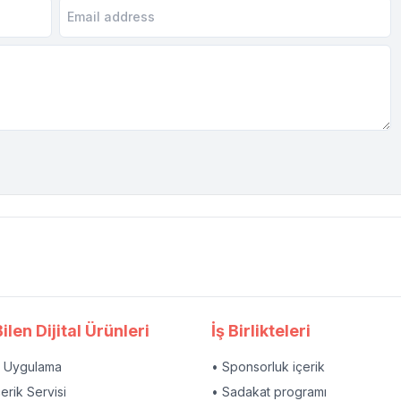
ilen Dijital Ürünleri
İş Birlikteleri
l Uygulama
• Sponsorluk içerik
çerik Servisi
• Sadakat programı