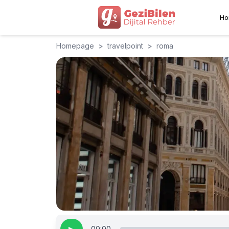
Ho
Homepage
>
travelpoint
>
roma
00:00