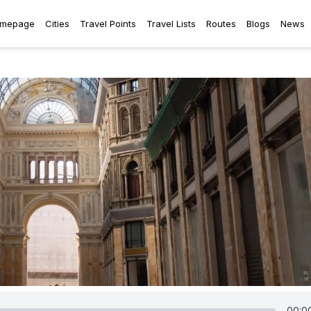
mepage
Cities
Travel Points
Travel Lists
Routes
Blogs
News
00:0