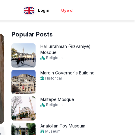
Login
Üye ol
Popular Posts
Halilurrahman (Rızvaniye)
Mosque
Religious
Mardin Governor's Building
Historical
Maltepe Mosque
Religious
Anatolian Toy Museum
Museum
0