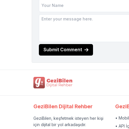
Submit Comment
GeziBilen Dijital Rehber
GeziB
• Mobi
GeziBilen, keşfetmek isteyen her kişi
için dijital bir yol arkadaşıdır.
• API İ