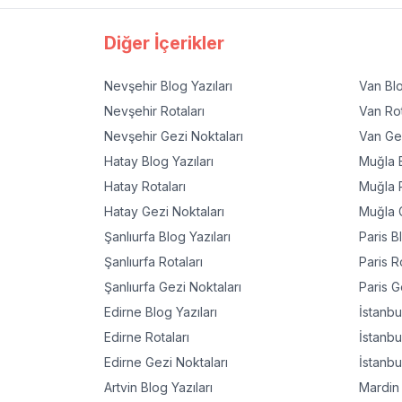
Diğer İçerikler
Nevşehir
Blog Yazıları
Van
Blo
Nevşehir
Rotaları
Van
Rot
Nevşehir
Gezi Noktaları
Van
Gez
Hatay
Blog Yazıları
Muğla
B
Hatay
Rotaları
Muğla
R
Hatay
Gezi Noktaları
Muğla
G
Şanlıurfa
Blog Yazıları
Paris
Bl
Şanlıurfa
Rotaları
Paris
Ro
Şanlıurfa
Gezi Noktaları
Paris
Ge
Edirne
Blog Yazıları
İstanbu
Edirne
Rotaları
İstanbu
Edirne
Gezi Noktaları
İstanbu
Artvin
Blog Yazıları
Mardin