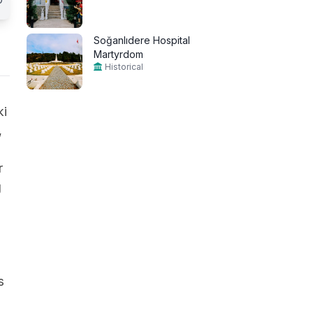
Soğanlıdere Hospital
Martyrdom
Historical
ki
,
r
g
s