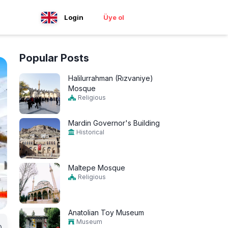
Login
Üye ol
Popular Posts
Halilurrahman (Rızvaniye)
Mosque
Religious
Mardin Governor's Building
Historical
Maltepe Mosque
Religious
Anatolian Toy Museum
Museum
0