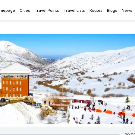
mepage
Cities
Travel Points
Travel Lists
Routes
Blogs
News
00:0