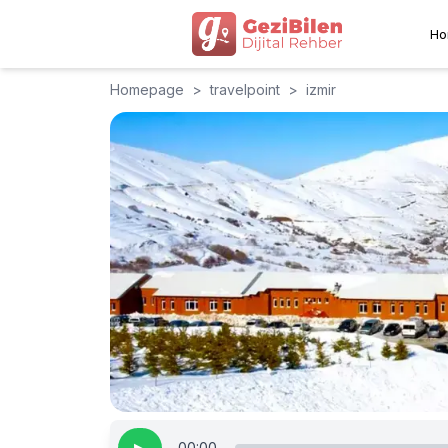
Ho
Homepage
>
travelpoint
>
izmir
00:00