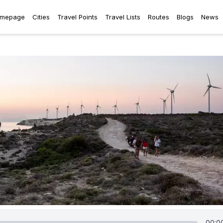
mepage
Cities
Travel Points
Travel Lists
Routes
Blogs
News
00:0