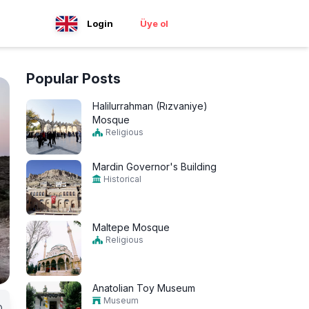
Login
Üye ol
Popular Posts
Halilurrahman (Rızvaniye)
Mosque
Religious
Mardin Governor's Building
Historical
Maltepe Mosque
Religious
Anatolian Toy Museum
Museum
0