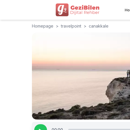
Ho
Homepage
>
travelpoint
>
canakkale
00:00