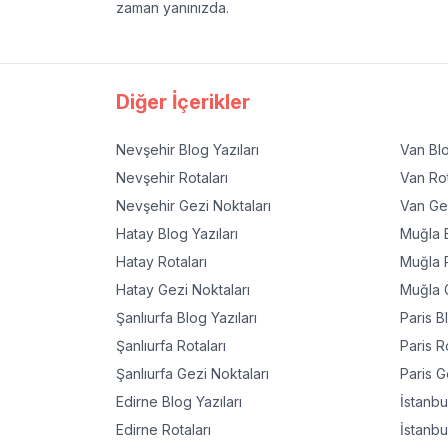
zaman yanınızda.
Diğer İçerikler
Nevşehir
Blog Yazıları
Van
Blo
Nevşehir
Rotaları
Van
Rot
Nevşehir
Gezi Noktaları
Van
Gez
Hatay
Blog Yazıları
Muğla
B
Hatay
Rotaları
Muğla
R
Hatay
Gezi Noktaları
Muğla
G
Şanlıurfa
Blog Yazıları
Paris
Bl
Şanlıurfa
Rotaları
Paris
Ro
Şanlıurfa
Gezi Noktaları
Paris
Ge
Edirne
Blog Yazıları
İstanbu
Edirne
Rotaları
İstanbu