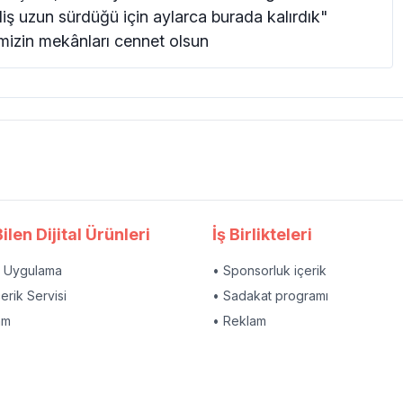
liş uzun sürdüğü için aylarca burada kalırdık"
izin mekânları cennet olsun
ilen Dijital Ürünleri
İş Birlikteleri
l Uygulama
• Sponsorluk içerik
çerik Servisi
• Sadakat programı
am
• Reklam